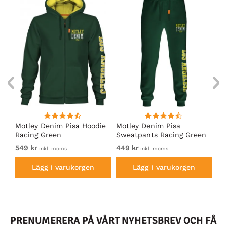
irt
Motley Denim Pisa Hoodie
Motley Denim Pisa
Mo
Racing Green
Sweatpants Racing Green
Ho
549 kr
449 kr
54
inkl. moms
inkl. moms
Lägg i varukorgen
Lägg i varukorgen
PRENUMERERA PÅ VÅRT NYHETSBREV OCH FÅ