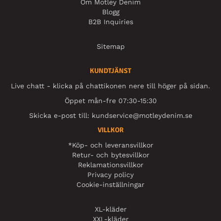
Om Motley Denim
Blogg
B2B Inquiries
Sitemap
KUNDTJÄNST
Live chatt - klicka på chattikonen nere till höger på sidan.
Öppet mån-fre 07:30-15:30
Skicka e-post till:
kundservice@motleydenim.se
VILLKOR
*Köp- och leveransvillkor
Retur- och bytesvillkor
Reklamationsvillkor
Privacy policy
Cookie-inställningar
XL-kläder
XXL-kläder