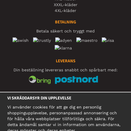
XXXL-kläder
4XL-kläder
BETALNING
Betala säkert och tryggt med
LEVERANS
Din beställning levereras snabbt och spårbart med:
SOCIALA MEDIER
VI SKRÄDDARSYR DIN UPPLEVELSE
Vi använder cookies för att ge dig en personlig
shoppingupplevelse, personanpassad annonsering och
FÖRETAG
för hålla våra webbplatser tillförlitliga och säkra. För
detta ändamål samlar vi in information om användarna,
Motley Denim Europe OÜ
deras mönster och deras enheter.