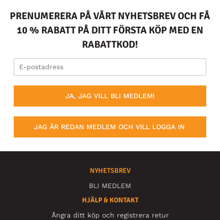
PRENUMERERA PÅ VÅRT NYHETSBREV OCH FÅ
10 % RABATT PÅ DITT FÖRSTA KÖP MED EN
RABATTKOD!
JA, JAG VILL BLI MEDLEM!
JAG ÄR REDAN MEDLEM OCH VILL LOGGA IN
NYHETSBREV
BLI MEDLEM
HJÄLP & KONTAKT
Ångra ditt köp och registrera retur