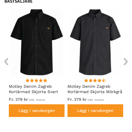
BÄSTSÄLJARE
Motley Denim Zagreb
Motley Denim Zagreb
Mo
Kortärmad Skjorta Svart
Kortärmad Skjorta Mörkgrå
Ko
kh
Fr. 379 kr
Fr. 379 kr
Fr.
inkl. moms
inkl. moms
Lägg i varukorgen
Lägg i varukorgen