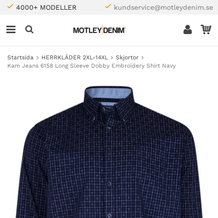
4000+ MODELLER
kundservice@motleydenim.se
Startsida
HERRKLÄDER 2XL-14XL
Skjortor
Kam Jeans 6158 Long Sleeve Dobby Embroidery Shirt Navy