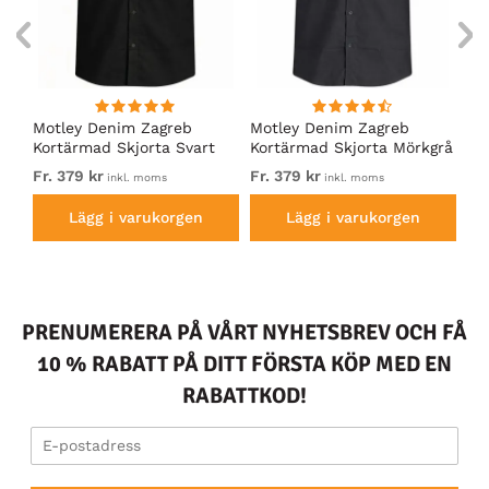
nde
Motley Denim Zagreb
Motley Denim Zagreb
Mo
rta
Kortärmad Skjorta Svart
Kortärmad Skjorta Mörkgrå
Ko
Ma
Fr. 379 kr
Fr. 379 kr
37
inkl. moms
inkl. moms
Lägg i varukorgen
Lägg i varukorgen
PRENUMERERA PÅ VÅRT NYHETSBREV OCH FÅ
10 % RABATT PÅ DITT FÖRSTA KÖP MED EN
RABATTKOD!