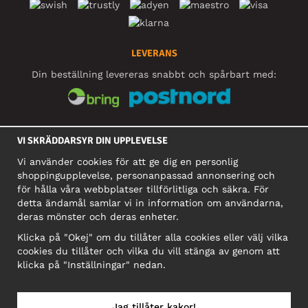
LEVERANS
Din beställning levereras snabbt och spårbart med:
SOCIALA MEDIER
VI SKRÄDDARSYR DIN UPPLEVELSE
Vi använder cookies för att ge dig en personlig
shoppingupplevelse, personanpassad annonsering och
FÖRETAG
för hålla våra webbplatser tillförlitliga och säkra. För
detta ändamål samlar vi in information om användarna,
Motley Denim Europe OÜ
deras mönster och deras enheter.
Narva mnt 5, EE-10117 Tallinn
Org: 12356245, Momsnummer: SE502090048501
Klicka på "Okej" om du tillåter alla cookies eller välj vilka
cookies du tillåter och vilka du vill stänga av genom att
OBS! Skicka inte varureturer till denna adress!
klicka på "Inställningar" nedan.
Jag tillåter kakor!