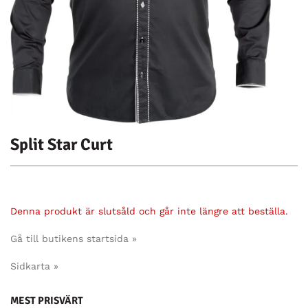
Split Star Curt
Denna produkt är slutsåld och går inte längre att beställa.
Gå till butikens startsida »
Sidkarta »
MEST PRISVÄRT