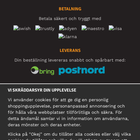
BETALNING
Betala säkert och tryggt med
LEVERANS
Din beställning levereras snabbt och spårbart med:
SOCIALA MEDIER
VI SKRÄDDARSYR DIN UPPLEVELSE
Vi använder cookies för att ge dig en personlig
shoppingupplevelse, personanpassad annonsering och
FÖRETAG
för hålla våra webbplatser tillförlitliga och säkra. För
detta ändamål samlar vi in information om användarna,
Motley Denim Europe OÜ
deras mönster och deras enheter.
Narva mnt 5, EE-10117 Tallinn
Org: 12356245, Momsnummer: SE502090048501
Klicka på "Okej" om du tillåter alla cookies eller välj vilka