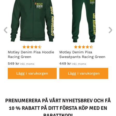
irt
Motley Denim Pisa Hoodie
Motley Denim Pisa
Mo
Racing Green
Sweatpants Racing Green
Ho
549 kr
449 kr
54
inkl. moms
inkl. moms
Lägg i varukorgen
Lägg i varukorgen
PRENUMERERA PÅ VÅRT NYHETSBREV OCH FÅ
10 % RABATT PÅ DITT FÖRSTA KÖP MED EN
RABATTKOD!