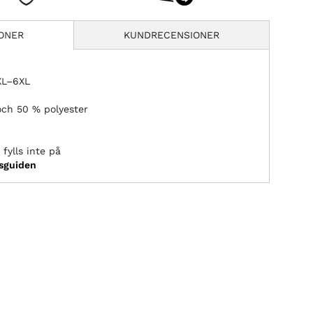
IONER
KUNDRECENSIONER
2XL–6XL
och 50 % polyester
fylls inte på
ksguiden