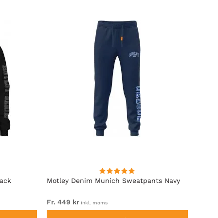
lack
Motley Denim Munich Sweatpants Navy
Motle
Fr. 449 kr
Fr. 54
inkl. moms