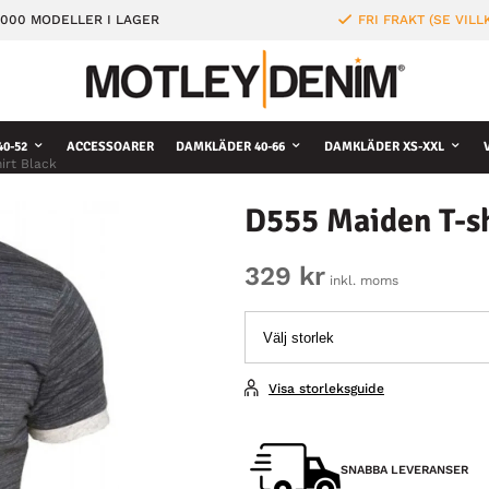
000 MODELLER I LAGER
FRI FRAKT (SE VILL
0-52
ACCESSOARER
DAMKLÄDER 40-66
DAMKLÄDER XS-XXL
irt Black
D555 Maiden T-sh
329 kr
inkl. moms
Visa storleksguide
SNABBA LEVERANSER