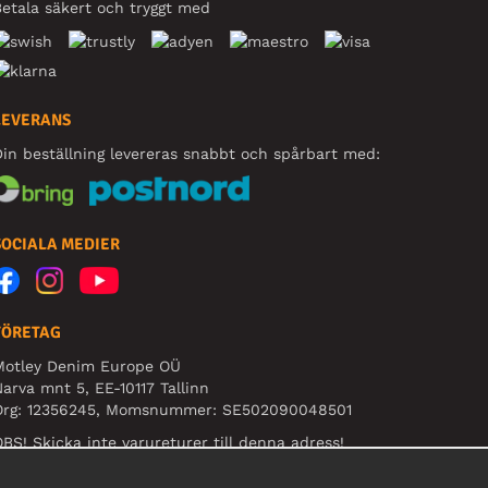
etala säkert och tryggt med
LEVERANS
in beställning levereras snabbt och spårbart med:
SOCIALA MEDIER
FÖRETAG
Motley Denim Europe OÜ
arva mnt 5, EE-10117 Tallinn
Org: 12356245, Momsnummer: SE502090048501
BS! Skicka inte varureturer till denna adress!