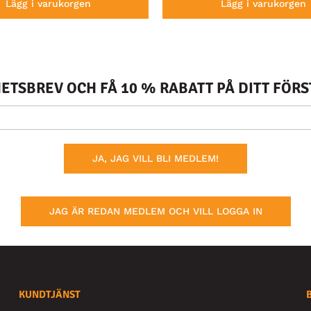
Lägg i varukorgen
Lägg i varukorgen
TSBREV OCH FÅ 10 % RABATT PÅ DITT FÖR
JA, JAG VILL BLI MEDLEM!
JAG ÄR REDAN MEDLEM OCH VILL LOGGA IN
KUNDTJÄNST