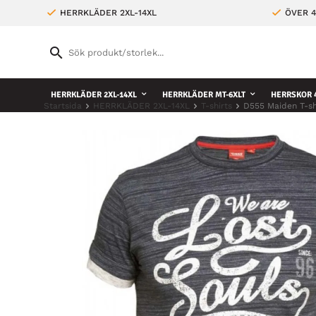
HERRKLÄDER 2XL-14XL
ÖVER 4
HERRKLÄDER 2XL-14XL
HERRKLÄDER MT-6XLT
HERRSKOR 4
Startsida
HERRKLÄDER 2XL-14XL
T-shirts
D555 Maiden T-sh