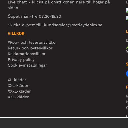
Live chatt - klicka på chattikonen nere till höger på
B
sidan.
Öppet mån-fre 07:30-15:30
Skicka e-post till:
kundservice@motleydenim.se
VILLKOR
D
*Köp- och leveransvillkor
Retur- och bytesvillkor
Reklamationsvillkor
Privacy policy
Cookie-inställningar
XL-kläder
XXL-kläder
XXXL-kläder
4XL-kläder
N
O