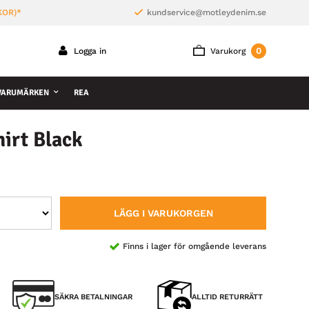
KOR)*
kundservice@motleydenim.se
0
Logga in
Varukorg
VARUMÄRKEN
REA
irt Black
LÄGG I VARUKORGEN
Finns i lager för omgående leverans
SÄKRA BETALNINGAR
ALLTID RETURRÄTT