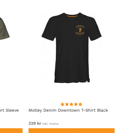
rt Sleeve
Motley Denim Downtown T-Shirt Black
Motle
229 kr
Fr. 12
inkl. moms