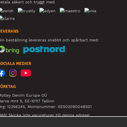
etala säkert och tryggt med
LEVERANS
in beställning levereras snabbt och spårbart med:
SOCIALA MEDIER
FÖRETAG
Motley Denim Europe OÜ
arva mnt 5, EE-10117 Tallinn
Org: 12356245, Momsnummer: SE502090048501
BS! Skicka inte varureturer till denna adress!