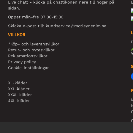
Live chatt - klicka på chattikonen nere till höger på
B
sidan.
Öppet mån-fre 07:30-15:30
Skicka e-post till:
kundservice@motleydenim.se
VILLKOR
D
*Köp- och leveransvillkor
Retur- och bytesvillkor
Reklamationsvillkor
Privacy policy
Cookie-inställningar
XL-kläder
XXL-kläder
XXXL-kläder
4XL-kläder
N
O