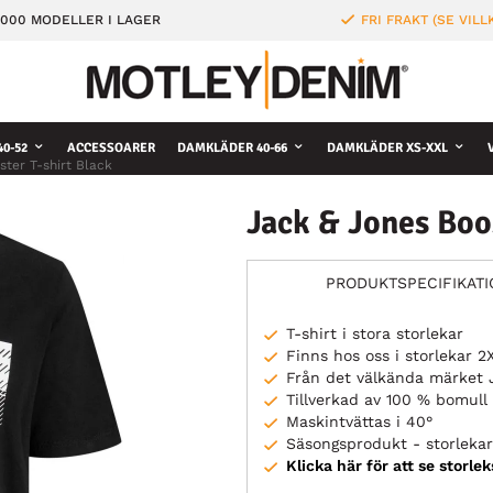
000 MODELLER I LAGER
FRI FRAKT (SE VILL
0-52
ACCESSOARER
DAMKLÄDER 40-66
DAMKLÄDER XS-XXL
ter T-shirt Black
Jack & Jones Boos
PRODUKTSPECIFIKAT
T-shirt i stora storlekar
Finns hos oss i storlekar 
Från det välkända märket 
Tillverkad av 100 % bomull
Maskintvättas i 40°
Säsongsprodukt - storlekar 
Klicka här för att se storle