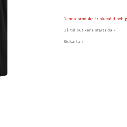
Denna produkt är slutsåld och gå
Gå till butikens startsida »
Sidkarta »