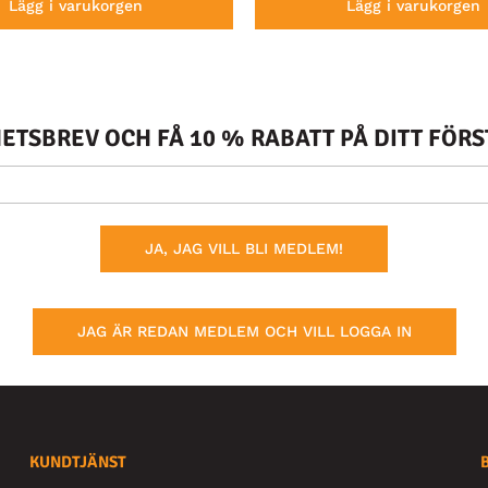
Lägg i varukorgen
Lägg i varukorgen
TSBREV OCH FÅ 10 % RABATT PÅ DITT FÖR
JA, JAG VILL BLI MEDLEM!
JAG ÄR REDAN MEDLEM OCH VILL LOGGA IN
KUNDTJÄNST