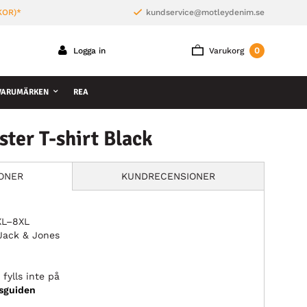
KOR)*
kundservice@motleydenim.se
0
Logga in
Varukorg
VARUMÄRKEN
REA
ter T-shirt Black
IONER
KUNDRECENSIONER
2XL–8XL
Jack & Jones
fylls inte på
ksguiden