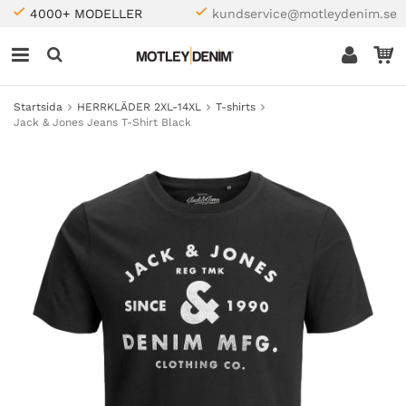
4000+ MODELLER
kundservice@motleydenim.se
Startsida
HERRKLÄDER 2XL-14XL
T-shirts
Jack & Jones Jeans T-Shirt Black