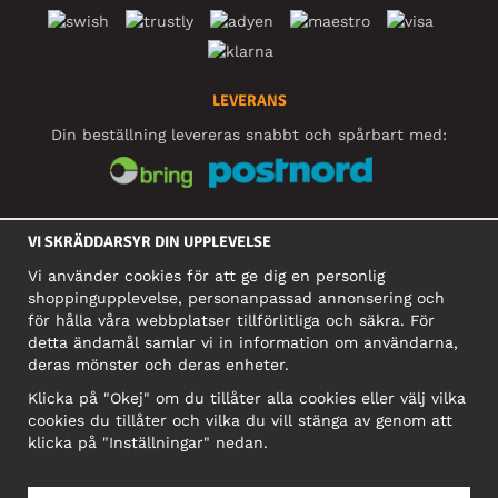
LEVERANS
Din beställning levereras snabbt och spårbart med:
SOCIALA MEDIER
VI SKRÄDDARSYR DIN UPPLEVELSE
Vi använder cookies för att ge dig en personlig
shoppingupplevelse, personanpassad annonsering och
FÖRETAG
för hålla våra webbplatser tillförlitliga och säkra. För
detta ändamål samlar vi in information om användarna,
Motley Denim Europe OÜ
deras mönster och deras enheter.
Narva mnt 5, EE-10117 Tallinn
Org: 12356245, Momsnummer: SE502090048501
Klicka på "Okej" om du tillåter alla cookies eller välj vilka
cookies du tillåter och vilka du vill stänga av genom att
OBS! Skicka inte varureturer till denna adress!
klicka på "Inställningar" nedan.