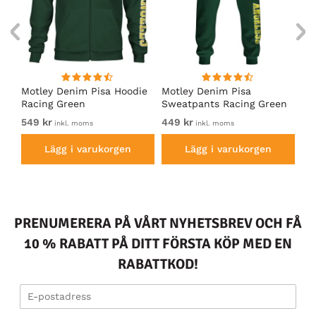
irt
Motley Denim Pisa Hoodie
Motley Denim Pisa
Mo
Racing Green
Sweatpants Racing Green
Ho
549 kr
449 kr
54
inkl. moms
inkl. moms
Lägg i varukorgen
Lägg i varukorgen
PRENUMERERA PÅ VÅRT NYHETSBREV OCH FÅ
10 % RABATT PÅ DITT FÖRSTA KÖP MED EN
RABATTKOD!