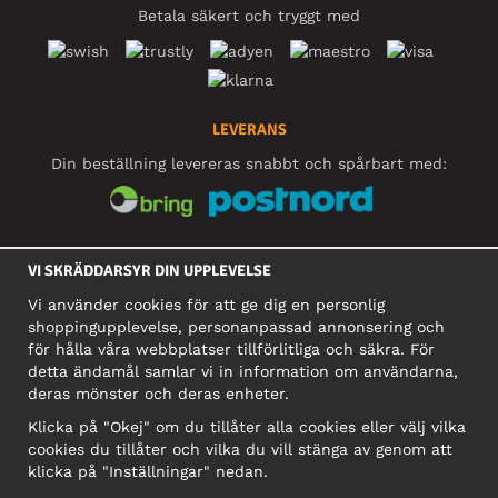
Betala säkert och tryggt med
LEVERANS
Din beställning levereras snabbt och spårbart med:
SOCIALA MEDIER
VI SKRÄDDARSYR DIN UPPLEVELSE
Vi använder cookies för att ge dig en personlig
shoppingupplevelse, personanpassad annonsering och
FÖRETAG
för hålla våra webbplatser tillförlitliga och säkra. För
detta ändamål samlar vi in information om användarna,
Motley Denim Europe OÜ
deras mönster och deras enheter.
Narva mnt 5, EE-10117 Tallinn
Org: 12356245, Momsnummer: SE502090048501
Klicka på "Okej" om du tillåter alla cookies eller välj vilka
cookies du tillåter och vilka du vill stänga av genom att
OBS! Skicka inte varureturer till denna adress!
klicka på "Inställningar" nedan.