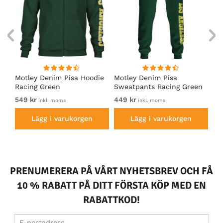
irt
Motley Denim Pisa Hoodie
Motley Denim Pisa
Mo
Racing Green
Sweatpants Racing Green
Ho
549 kr
449 kr
54
inkl. moms
inkl. moms
Lägg i varukorgen
Lägg i varukorgen
PRENUMERERA PÅ VÅRT NYHETSBREV OCH FÅ
10 % RABATT PÅ DITT FÖRSTA KÖP MED EN
RABATTKOD!