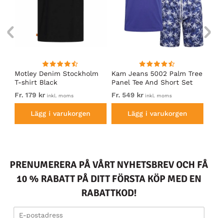
m
Motley Denim Stockholm
Kam Jeans 5002 Palm Tree
Mo
T-shirt Black
Panel Tee And Short Set
Sh
Electric Blue
Bl
Fr. 179 kr
Fr. 549 kr
Fr.
inkl. moms
inkl. moms
Lägg i varukorgen
Lägg i varukorgen
PRENUMERERA PÅ VÅRT NYHETSBREV OCH FÅ
10 % RABATT PÅ DITT FÖRSTA KÖP MED EN
RABATTKOD!