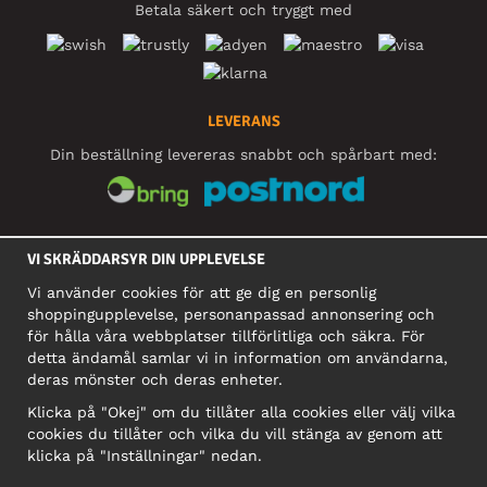
Betala säkert och tryggt med
LEVERANS
Din beställning levereras snabbt och spårbart med:
SOCIALA MEDIER
VI SKRÄDDARSYR DIN UPPLEVELSE
Vi använder cookies för att ge dig en personlig
shoppingupplevelse, personanpassad annonsering och
FÖRETAG
för hålla våra webbplatser tillförlitliga och säkra. För
detta ändamål samlar vi in information om användarna,
Motley Denim Europe OÜ
deras mönster och deras enheter.
Narva mnt 5, EE-10117 Tallinn
Org: 12356245, Momsnummer: SE502090048501
Klicka på "Okej" om du tillåter alla cookies eller välj vilka
cookies du tillåter och vilka du vill stänga av genom att
OBS! Skicka inte varureturer till denna adress!
klicka på "Inställningar" nedan.