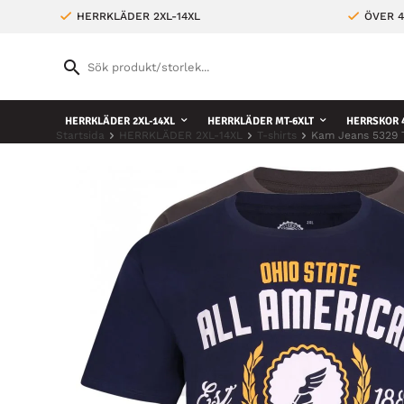
HERRKLÄDER 2XL-14XL
ÖVER 4
HERRKLÄDER 2XL-14XL
HERRKLÄDER MT-6XLT
HERRSKOR 4
Startsida
HERRKLÄDER 2XL-14XL
T-shirts
Kam Jeans 5329 T