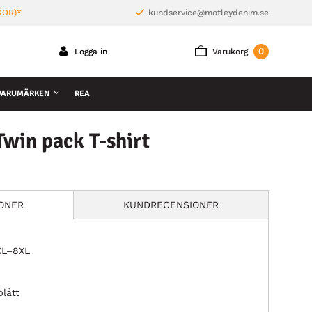
KOR)*
kundservice@motleydenim.se
0
Logga in
Varukorg
VARUMÄRKEN
REA
win pack T-shirt
IONER
KUNDRECENSIONER
2XL–8XL
blått