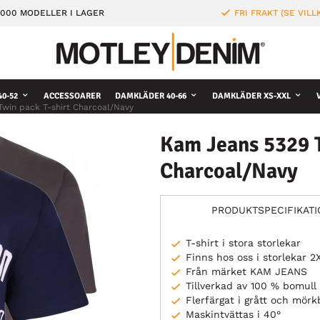
000 MODELLER I LAGER
FRI FRAKT (SE VILL
0-52
ACCESSOARER
DAMKLÄDER 40-66
DAMKLÄDER XS-XXL
win pack T-shirt Charcoal/Navy
Kam Jeans 5329 T
Charcoal/Navy
PRODUKTSPECIFIKAT
T-shirt i stora storlekar
Finns hos oss i storlekar 
Från märket KAM JEANS
Tillverkad av 100 % bomull
Flerfärgat i grått och mörk
Maskintvättas i 40°