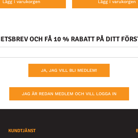
Lägg i varukorgen
Lägg i varukorgen
TSBREV OCH FÅ 10 % RABATT PÅ DITT FÖR
JA, JAG VILL BLI MEDLEM!
JAG ÄR REDAN MEDLEM OCH VILL LOGGA IN
KUNDTJÄNST