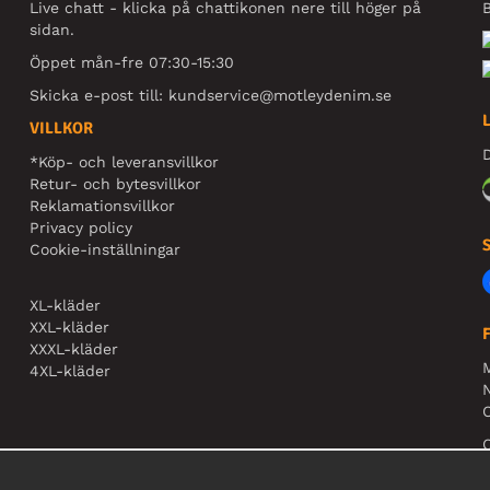
Live chatt - klicka på chattikonen nere till höger på
B
sidan.
Öppet mån-fre 07:30-15:30
Skicka e-post till:
kundservice@motleydenim.se
VILLKOR
D
*Köp- och leveransvillkor
Retur- och bytesvillkor
Reklamationsvillkor
Privacy policy
Cookie-inställningar
XL-kläder
XXL-kläder
XXXL-kläder
4XL-kläder
N
O