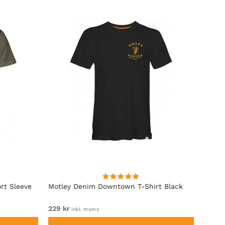
rt Sleeve
Motley Denim Downtown T-Shirt Black
Motle
229 kr
Fr. 12
inkl. moms