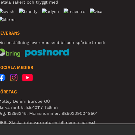
etala säkert och tryggt med
LEVERANS
in beställning levereras snabbt och spårbart med:
SOCIALA MEDIER
FÖRETAG
Motley Denim Europe OÜ
arva mnt 5, EE-10117 Tallinn
Org: 12356245, Momsnummer: SE502090048501
BS! Skicka inte varureturer till denna adress!