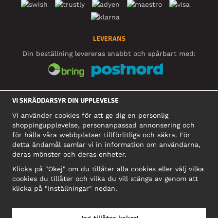
LEVERANS
Din beställning levereras snabbt och spårbart med:
SOCIALA MEDIER
VI SKRÄDDARSYR DIN UPPLEVELSE
Vi använder cookies för att ge dig en personlig
shoppingupplevelse, personanpassad annonsering och
FÖRETAG
för hålla våra webbplatser tillförlitliga och säkra. För
detta ändamål samlar vi in information om användarna,
Motley Denim Europe OÜ
deras mönster och deras enheter.
Narva mnt 5, EE-10117 Tallinn
Org: 12356245, Momsnummer: SE502090048501
Klicka på "Okej" om du tillåter alla cookies eller välj vilka
cookies du tillåter och vilka du vill stänga av genom att
OBS! Skicka inte varureturer till denna adress!
klicka på "Inställningar" nedan.