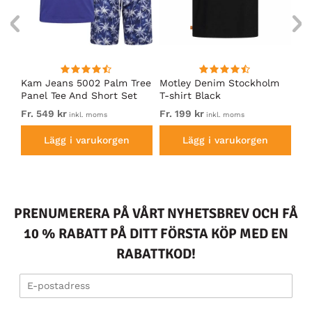
Kam Jeans 5002 Palm Tree
Motley Denim Stockholm
Mo
Panel Tee And Short Set
T-shirt Black
Sh
Electric Blue
Bl
Fr. 549 kr
Fr. 199 kr
Fr.
inkl. moms
inkl. moms
Lägg i varukorgen
Lägg i varukorgen
PRENUMERERA PÅ VÅRT NYHETSBREV OCH FÅ
10 % RABATT PÅ DITT FÖRSTA KÖP MED EN
RABATTKOD!