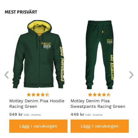
MEST PRISVÄRT
irt
Motley Denim Pisa Hoodie
Motley Denim Pisa
Mo
Racing Green
Sweatpants Racing Green
Ho
549 kr
449 kr
54
inkl. moms
inkl. moms
Lägg i varukorgen
Lägg i varukorgen