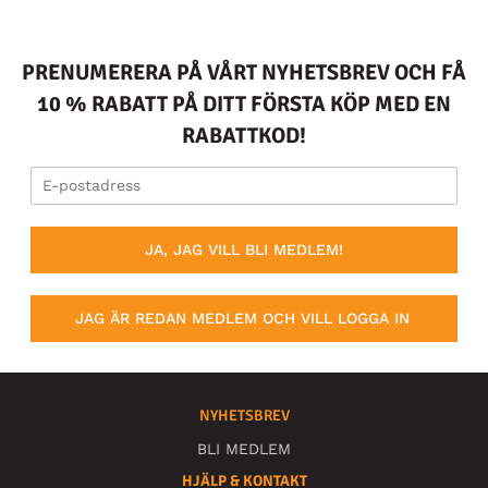
PRENUMERERA PÅ VÅRT NYHETSBREV OCH FÅ
10 % RABATT PÅ DITT FÖRSTA KÖP MED EN
RABATTKOD!
JA, JAG VILL BLI MEDLEM!
JAG ÄR REDAN MEDLEM OCH VILL LOGGA IN
NYHETSBREV
BLI MEDLEM
HJÄLP & KONTAKT