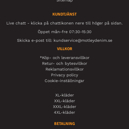
Sitemap
KUNDTJÄNST
Live chatt - klicka på chattikonen nere till höger på sidan.
Öppet mån-fre 07:30-15:30
Skicka e-post till:
kundservice@motleydenim.se
VILLKOR
*Köp- och leveransvillkor
Retur- och bytesvillkor
Reklamationsvillkor
Privacy policy
Cookie-inställningar
XL-kläder
XXL-kläder
XXXL-kläder
4XL-kläder
BETALNING