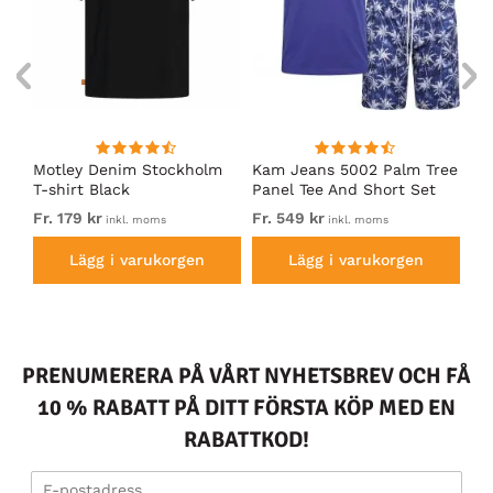
m
Motley Denim Stockholm
Kam Jeans 5002 Palm Tree
Mo
T-shirt Black
Panel Tee And Short Set
Sh
Electric Blue
Bl
Fr. 179 kr
Fr. 549 kr
Fr.
inkl. moms
inkl. moms
Lägg i varukorgen
Lägg i varukorgen
PRENUMERERA PÅ VÅRT NYHETSBREV OCH FÅ
10 % RABATT PÅ DITT FÖRSTA KÖP MED EN
RABATTKOD!