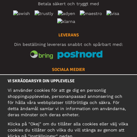
Betala säkert och tryggt med
LEVERANS
Din beställning levereras snabbt och spårbart med:
SOCIALA MEDIER
VI SKRÄDDARSYR DIN UPPLEVELSE
Vi använder cookies för att ge dig en personlig
FÖRETAG
shoppingupplevelse, personanpassad annonsering och
för hålla våra webbplatser tillförlitliga och säkra. För
Motley Denim Europe OÜ
detta ändamål samlar vi in information om användarna,
Narva mnt 5, EE-10117 Tallinn
deras mönster och deras enheter.
Org: 12356245, Momsnummer: SE502090048501
Klicka på "Okej" om du tillåter alla cookies eller välj vilka
OBS! Skicka inte varureturer till denna adress!
cookies du tillåter och vilka du vill stänga av genom att
klicka på "Inställningar" nedan.