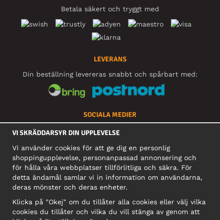
Betala säkert och tryggt med
LEVERANS
Din beställning levereras snabbt och spårbart med:
SOCIALA MEDIER
VI SKRÄDDARSYR DIN UPPLEVELSE
Vi använder cookies för att ge dig en personlig
FÖRETAG
shoppingupplevelse, personanpassad annonsering och
för hålla våra webbplatser tillförlitliga och säkra. För
Motley Denim Europe OÜ
detta ändamål samlar vi in information om användarna,
Narva mnt 5, EE-10117 Tallinn
deras mönster och deras enheter.
Org: 12356245, Momsnummer: SE502090048501
Klicka på "Okej" om du tillåter alla cookies eller välj vilka
OBS! Skicka inte varureturer till denna adress!
cookies du tillåter och vilka du vill stänga av genom att