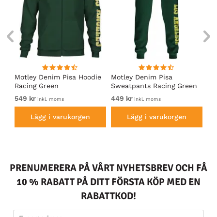
irt
Motley Denim Pisa Hoodie
Motley Denim Pisa
Mo
Racing Green
Sweatpants Racing Green
Ho
549 kr
449 kr
54
inkl. moms
inkl. moms
Lägg i varukorgen
Lägg i varukorgen
PRENUMERERA PÅ VÅRT NYHETSBREV OCH FÅ
10 % RABATT PÅ DITT FÖRSTA KÖP MED EN
RABATTKOD!