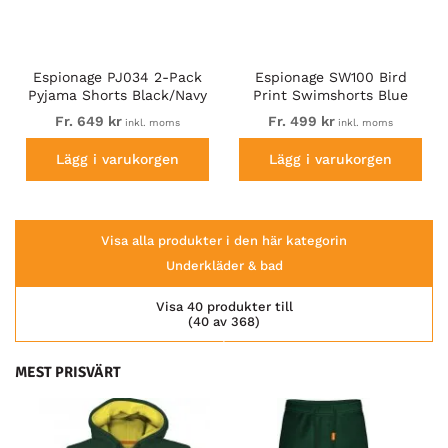
Espionage PJ034 2-Pack
Espionage SW100 Bird
Pyjama Shorts Black/Navy
Print Swimshorts Blue
Fr. 649 kr
Fr. 499 kr
inkl. moms
inkl. moms
Lägg i varukorgen
Lägg i varukorgen
Visa alla produkter i den här kategorin
Underkläder & bad
Visa 40 produkter till
(40 av 368)
MEST PRISVÄRT