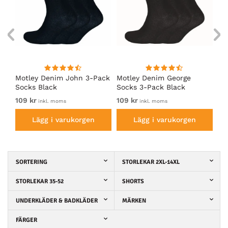
Motley Denim John 3-Pack
Motley Denim George
Mo
Socks Black
Socks 3-Pack Black
So
109 kr
109 kr
10
inkl. moms
inkl. moms
Lägg i varukorgen
Lägg i varukorgen
SORTERING
STORLEKAR 2XL-14XL
STORLEKAR 35-52
SHORTS
UNDERKLÄDER & BADKLÄDER
MÄRKEN
FÄRGER