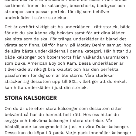
sortiment finner du kalsonger, boxershorts, badbyxor och
strumpor som passar perfekt för dig som behöver
underkläder i större storlekar.
Det är oerhört viktigt att ha underkläder i rätt storlek, både
för att du ska känna dig bekväm samt för att dina kläder
ska sitta som de ska. För trånga underkläder är bland det
värsta som finns. Därför har vi på Motley Denim samlat ihop
de allra bästa underkläderna i denna kategori. Här hittar du
både kalsonger och boxershorts från välkända varumärken
som Duke, American Boy och Kam. Dessa underkläder är
tillverkade av riktigt bra kvalitet och har den perfekta
passformen för dig som är lite större. Våra storlekar
sträcker sig dessutom upp till 8XL, vilket gör att du enkelt
kan hitta underkläder i just din storlek.
STORA KALSONGER
Om du är ute efter stora kalsonger som dessutom sitter
bekvämt så har du hamnat helt rätt. Hos oss hittar du
snygga och bekväma kalsonger i stora storlekar. Vår
bästsäljande kalsongmodell är just nu våra Duke-kalsonger.
Dessa kan du köpa i 3-pack. Varje pack innehåller kalsonger