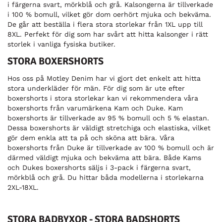
i färgerna svart, mörkblå och grå. Kalsongerna är tillverkade
i 100 % bomull, vilket gör dom oerhört mjuka och bekväma.
De går att beställa i flera stora storlekar från 1XL upp till
8XL. Perfekt för dig som har svårt att hitta kalsonger i rätt
storlek i vanliga fysiska butiker.
STORA BOXERSHORTS
Hos oss på Motley Denim har vi gjort det enkelt att hitta
stora underkläder för män. För dig som är ute efter
boxershorts i stora storlekar kan vi rekommendera våra
boxershorts från varumärkena Kam och Duke. Kam
boxershorts är tillverkade av 95 % bomull och 5 % elastan.
Dessa boxershorts är väldigt stretchiga och elastiska, vilket
gör dem enkla att ta på och sköna att bära. Våra
boxershorts från Duke är tillverkade av 100 % bomull och är
därmed väldigt mjuka och bekväma att bära. Både Kams
och Dukes boxershorts säljs i 3-pack i färgerna svart,
mörkblå och grå. Du hittar båda modellerna i storlekarna
2XL-18XL.
STORA BADBYXOR - STORA BADSHORTS