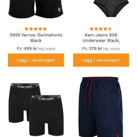
D555 Yarrow Swimshorts
Kam Jeans 806
Black
Underwear Black,
Charcoal, Navy 3-Pack
Fr. 499 kr
Fr. 379 kr
inkl. moms
inkl. moms
Lägg i varukorgen
Lägg i varukorgen