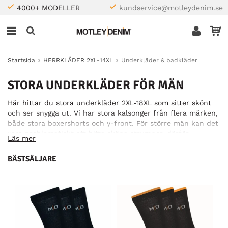
4000+ MODELLER
kundservice@motleydenim.se
Startsida
HERRKLÄDER 2XL-14XL
Underkläder & badkläder
STORA UNDERKLÄDER FÖR MÄN
Här hittar du stora underkläder 2XL-18XL som sitter skönt
och ser snygga ut. Vi har stora kalsonger från flera märken,
både stora boxershorts och y-front. För större män kan det
vara problematiskt att hitta sköna strumpor, därför
Läs mer
erbjuder vi även stora strumpor för herr, upp till storlek 52.
Och tack vare våra badshorts i stora storlekar kan du även
BÄSTSÄLJARE
vara bekväm och trendig på stranden!