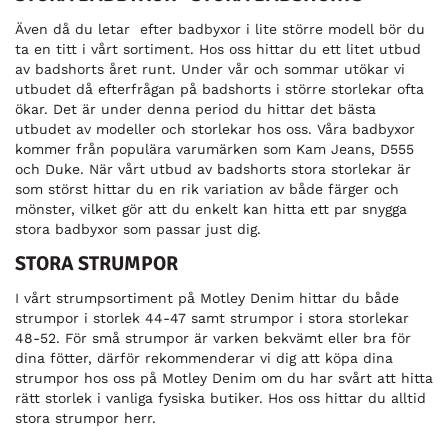
Även då du letar efter badbyxor i lite större modell bör du
ta en titt i vårt sortiment. Hos oss hittar du ett litet utbud
av badshorts året runt. Under vår och sommar utökar vi
utbudet då efterfrågan på badshorts i större storlekar ofta
ökar. Det är under denna period du hittar det bästa
utbudet av modeller och storlekar hos oss. Våra badbyxor
kommer från populära varumärken som Kam Jeans, D555
och Duke. När vårt utbud av badshorts stora storlekar är
som störst hittar du en rik variation av både färger och
mönster, vilket gör att du enkelt kan hitta ett par snygga
stora badbyxor som passar just dig.
STORA STRUMPOR
I vårt strumpsortiment på Motley Denim hittar du både
strumpor i storlek 44-47 samt strumpor i stora storlekar
48-52. För små strumpor är varken bekvämt eller bra för
dina fötter, därför rekommenderar vi dig att köpa dina
strumpor hos oss på Motley Denim om du har svårt att hitta
rätt storlek i vanliga fysiska butiker. Hos oss hittar du alltid
stora strumpor herr.