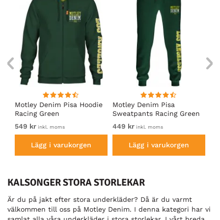
irt
Motley Denim Pisa Hoodie
Motley Denim Pisa
Mo
Racing Green
Sweatpants Racing Green
Ho
549 kr
449 kr
54
inkl. moms
inkl. moms
Lägg i varukorgen
Lägg i varukorgen
KALSONGER STORA STORLEKAR
Är du på jakt efter stora underkläder? Då är du varmt
välkommen till oss på Motley Denim. I denna kategori har vi
samlat alla våra underkläder i stora storlekar. I vårt breda