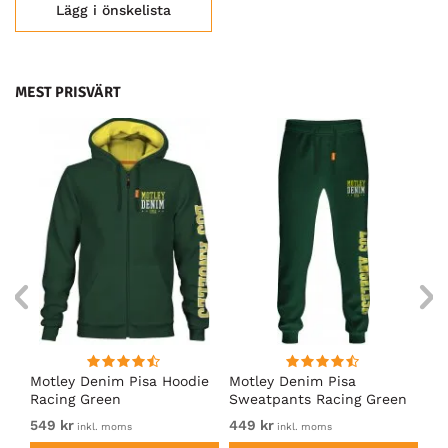
Lägg i önskelista
MEST PRISVÄRT
irt
Motley Denim Pisa Hoodie
Motley Denim Pisa
Mo
Racing Green
Sweatpants Racing Green
Ho
549 kr
449 kr
54
inkl. moms
inkl. moms