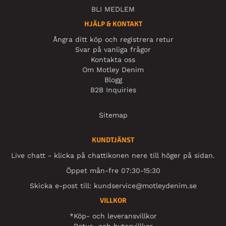
BLI MEDLEM
HJÄLP & KONTAKT
Ångra ditt köp och registrera retur
Svar på vanliga frågor
Kontakta oss
Om Motley Denim
Blogg
B2B Inquiries
Sitemap
KUNDTJÄNST
Live chatt - klicka på chattikonen nere till höger på sidan.
Öppet mån-fre 07:30-15:30
Skicka e-post till:
kundservice@motleydenim.se
VILLKOR
*Köp- och leveransvillkor
Retur- och bytesvillkor