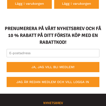
Lägg i varukorgen
Lägg i varukorgen
PRENUMERERA PÅ VÅRT NYHETSBREV OCH FÅ
10 % RABATT PÅ DITT FÖRSTA KÖP MED EN
RABATTKOD!
JA, JAG VILL BLI MEDLEM!
JAG ÄR REDAN MEDLEM OCH VILL LOGGA IN
NYHETSBREV