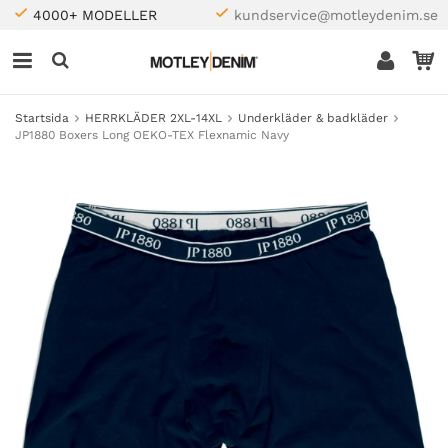
4000+ MODELLER
kundservice@motleydenim.se
Startsida
HERRKLÄDER 2XL-14XL
Underkläder & badkläder
JP1880 Boxers Long OEKO-TEX Flexnamic Navy