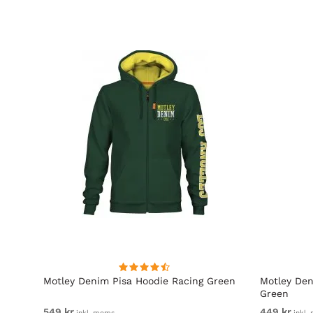
Motley Denim Pisa Hoodie Racing Green
Motley Den
Green
549 kr
449 kr
inkl. moms
inkl.