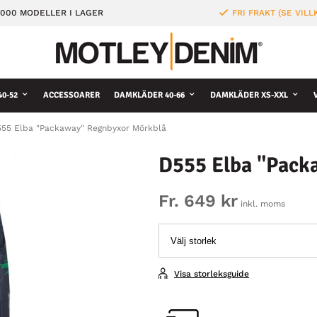
000 MODELLER I LAGER
FRI FRAKT (SE VILL
0-52
ACCESSOARER
DAMKLÄDER 40-66
DAMKLÄDER XS-XXL
55 Elba "Packaway" Regnbyxor Mörkblå
D555 Elba "Pack
Fr. 649 kr
inkl. moms
Visa storleksguide