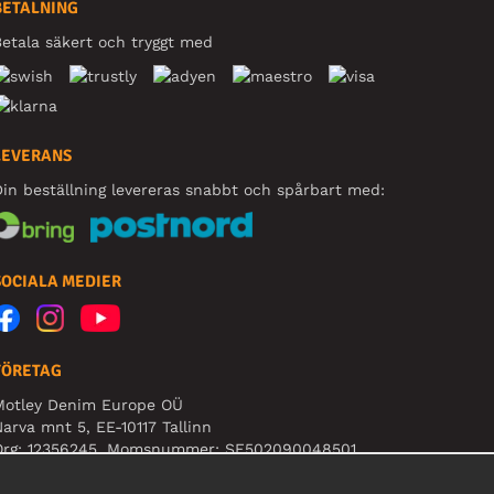
BETALNING
etala säkert och tryggt med
LEVERANS
in beställning levereras snabbt och spårbart med:
SOCIALA MEDIER
FÖRETAG
Motley Denim Europe OÜ
arva mnt 5, EE-10117 Tallinn
Org: 12356245, Momsnummer: SE502090048501
BS! Skicka inte varureturer till denna adress!