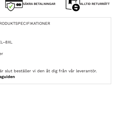
SÄKRA BETALNINGAR
ALLTID RETURRÄTT
RODUKTSPECIFIKATIONER
2XL–8XL
er
r slut beställer vi den åt dig från vår leverantör.
ksguiden