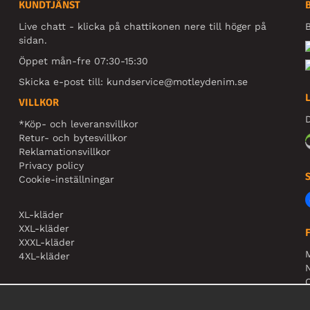
KUNDTJÄNST
Live chatt - klicka på chattikonen nere till höger på
B
sidan.
Öppet mån-fre 07:30-15:30
Skicka e-post till:
kundservice@motleydenim.se
VILLKOR
D
*Köp- och leveransvillkor
Retur- och bytesvillkor
Reklamationsvillkor
Privacy policy
Cookie-inställningar
XL-kläder
XXL-kläder
XXXL-kläder
4XL-kläder
N
O