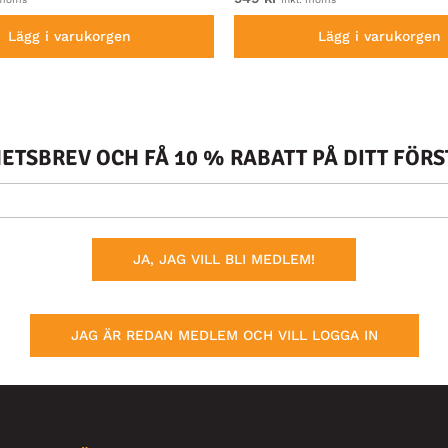
Lägg i varukorgen
Lägg i varukorgen
TSBREV OCH FÅ 10 % RABATT PÅ DITT FÖR
JA, JAG VILL BLI MEDLEM!
JAG ÄR REDAN MEDLEM OCH VILL LOGGA IN