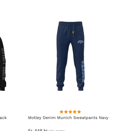
lack
Motley Denim Munich Sweatpants Navy
Motle
Fr. 449 kr
Fr. 54
inkl. moms