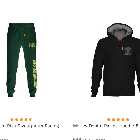
im Pisa Sweatpants Racing
Motley Denim Parma Hoodie B
549 kr
 moms
inkl. moms