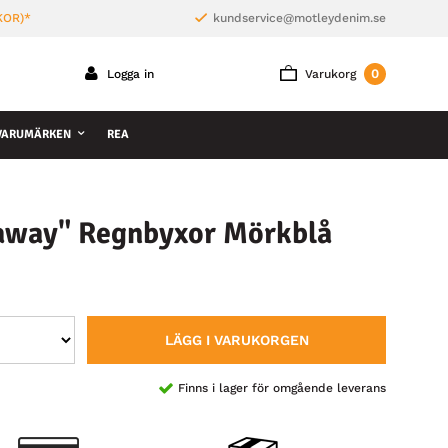
KOR)*
kundservice@motleydenim.se
0
Logga in
Varukorg
VARUMÄRKEN
REA
away" Regnbyxor Mörkblå
LÄGG I VARUKORGEN
Finns i lager för omgående leverans