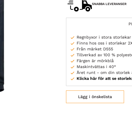
SNABBA LEVERANSER
P
Regnbyxor i stora storlekar
Finns hos oss i storlekar 
Från märket D555
Tillverkad av 100 % polyest
Färgen är mörkblå
Maskintvättas i 40°
Året runt - om din storlek ä
Klicka här för att se storle
Lägg i önskelista