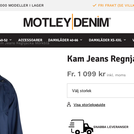
000 MODELLER I LAGER
FRI FRAKT (SE VILL
0-52
ACCESSOARER
DAMKLÄDER 40-66
DAMKLÄDER XS-XXL
m Jeans Regnjacka Mörkblå
Kam Jeans Regnj
Fr. 1 099 kr
inkl. moms
Visa storleksguide
SNABBA LEVERANSER