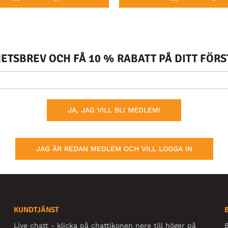
TSBREV OCH FÅ 10 % RABATT PÅ DITT FÖR
JA, JAG VILL BLI MEDLEM!
JAG ÄR REDAN MEDLEM OCH VILL LOGGA IN
KUNDTJÄNST
Live chatt - klicka på chattikonen nere till höger på
B