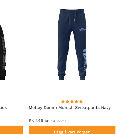
lack
Motley Denim Munich Sweatpants Navy
Motle
Fr. 449 kr
Fr. 54
inkl. moms
Lägg i varukorgen