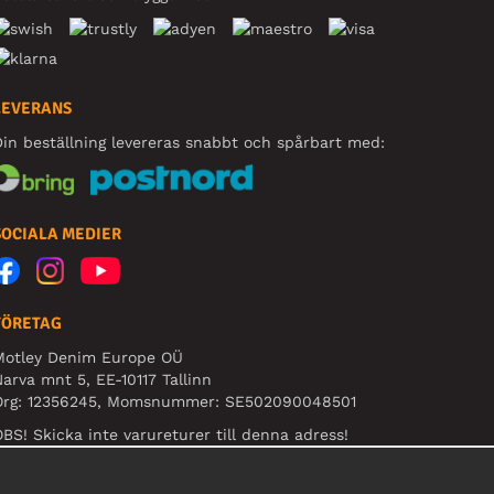
LEVERANS
in beställning levereras snabbt och spårbart med:
SOCIALA MEDIER
FÖRETAG
Motley Denim Europe OÜ
arva mnt 5, EE-10117 Tallinn
Org: 12356245, Momsnummer: SE502090048501
BS! Skicka inte varureturer till denna adress!