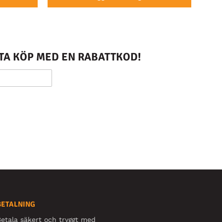
STA KÖP MED EN RABATTKOD!
BETALNING
etala säkert och tryggt med