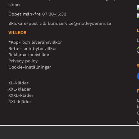
sidan.
Öppet mån-fre 07:30-15:30
Skicka e-post till:
kundservice@motleydenim.se
VILLKOR
D
*Köp- och leveransvillkor
Retur- och bytesvillkor
Reklamationsvillkor
Privacy policy
Cookie-inställningar
XL-kläder
XXL-kläder
XXXL-kläder
4XL-kläder
N
O