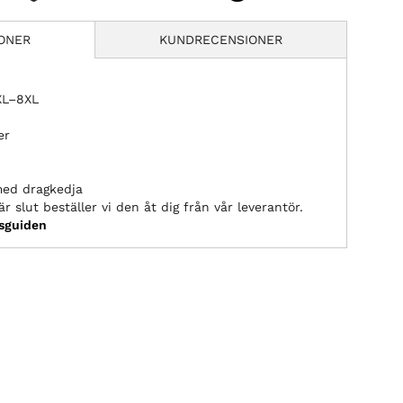
IONER
KUNDRECENSIONER
2XL–8XL
er
med dragkedja
r slut beställer vi den åt dig från vår leverantör.
ksguiden