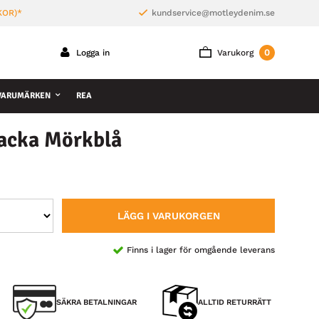
KOR)*
kundservice@motleydenim.se
0
Logga in
Varukorg
VARUMÄRKEN
REA
acka Mörkblå
LÄGG I VARUKORGEN
Finns i lager för omgående leverans
SÄKRA BETALNINGAR
ALLTID RETURRÄTT