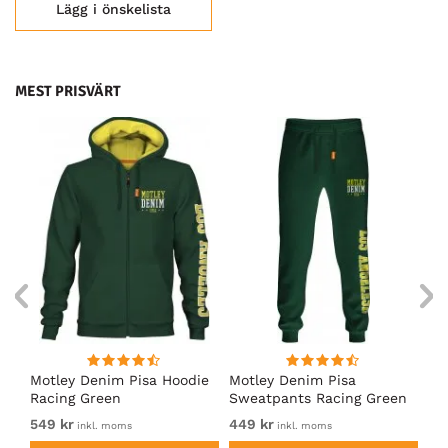
Lägg i önskelista
MEST PRISVÄRT
irt
Motley Denim Pisa Hoodie
Motley Denim Pisa
Mo
Racing Green
Sweatpants Racing Green
Ho
549 kr
449 kr
54
inkl. moms
inkl. moms