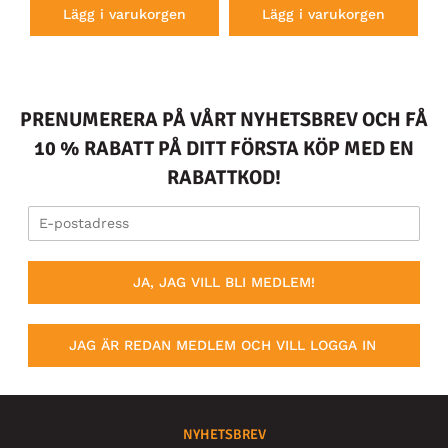
Lägg i varukorgen
Lägg i varukorgen
PRENUMERERA PÅ VÅRT NYHETSBREV OCH FÅ
10 % RABATT PÅ DITT FÖRSTA KÖP MED EN
RABATTKOD!
JA, JAG VILL BLI MEDLEM!
JAG ÄR REDAN MEDLEM OCH VILL LOGGA IN
NYHETSBREV