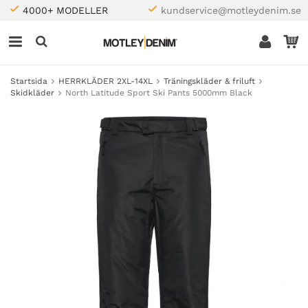
4000+ MODELLER
kundservice@motleydenim.se
Startsida
HERRKLÄDER 2XL-14XL
Träningskläder & friluft
Skidkläder
North Latitude Sport Ski Pants 5000mm Black