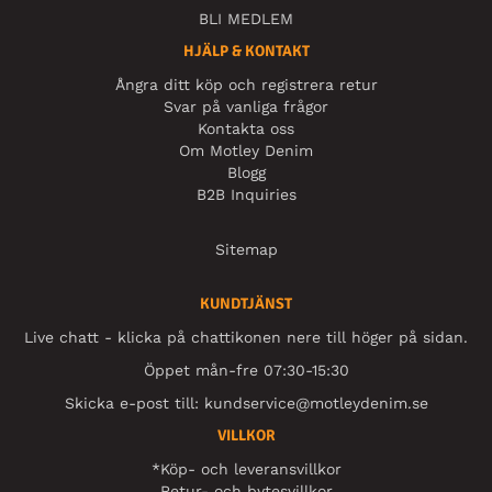
BLI MEDLEM
HJÄLP & KONTAKT
Ångra ditt köp och registrera retur
Svar på vanliga frågor
Kontakta oss
Om Motley Denim
Blogg
B2B Inquiries
Sitemap
KUNDTJÄNST
Live chatt - klicka på chattikonen nere till höger på sidan.
Öppet mån-fre 07:30-15:30
Skicka e-post till:
kundservice@motleydenim.se
VILLKOR
*Köp- och leveransvillkor
Retur- och bytesvillkor