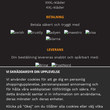
XXXL-kläder
4XL-kläder
BETALNING
Betala säkert och tryggt med
LEVERANS
Din beställning levereras snabbt och spårbart med:
VI SKRÄDDARSYR DIN UPPLEVELSE
SOCIALA MEDIER
Vi använder cookies för att ge dig en personlig
shoppingupplevelse, personanpassad annonsering och
för hålla våra webbplatser tillförlitliga och säkra. För
detta ändamål samlar vi in information om användarna,
FÖRETAG
deras mönster och deras enheter.
Motley Denim Europe OÜ
Klicka på "Okej" om du tillåter alla cookies eller välj vilka
Narva mnt 5, EE-10117 Tallinn