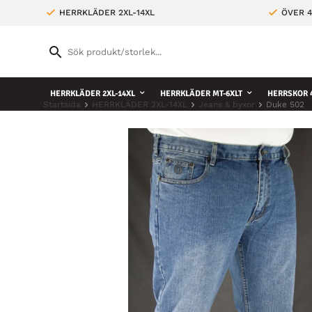
HERRKLÄDER 2XL-14XL
ÖVER 4
HERRKLÄDER 2XL-14XL
HERRKLÄDER MT-6XLT
HERRSKOR 4
Startsida
HERRKLÄDER 2XL-14XL
Jeans & byxor
Duke 502