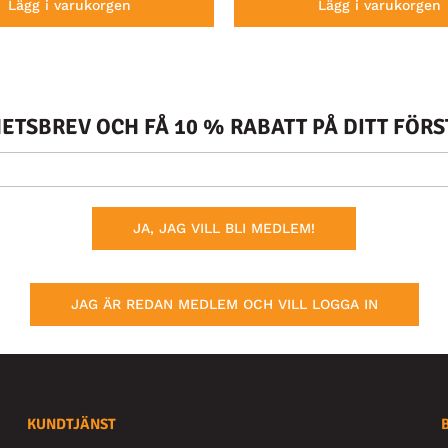
Lägg i varukorgen
Lägg i varukorgen
TSBREV OCH FÅ 10 % RABATT PÅ DITT FÖR
JA, JAG VILL BLI MEDLEM!
JAG ÄR REDAN MEDLEM OCH VILL LOGGA IN
KUNDTJÄNST