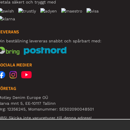
etala säkert och tryggt med
LEVERANS
in beställning levereras snabbt och spårbart med:
SOCIALA MEDIER
FÖRETAG
Motley Denim Europe OÜ
arva mnt 5, EE-10117 Tallinn
Org: 12356245, Momsnummer: SE502090048501
BS! Skicka inte varureturer till denna adress!