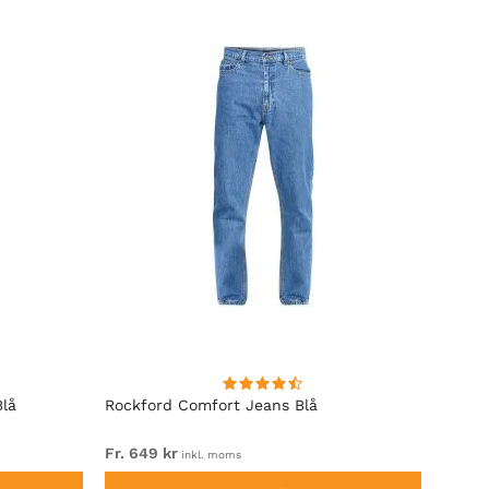
Blå
Rockford Comfort Jeans Blå
Rockf
Fr. 649 kr
Fr. 64
inkl. moms