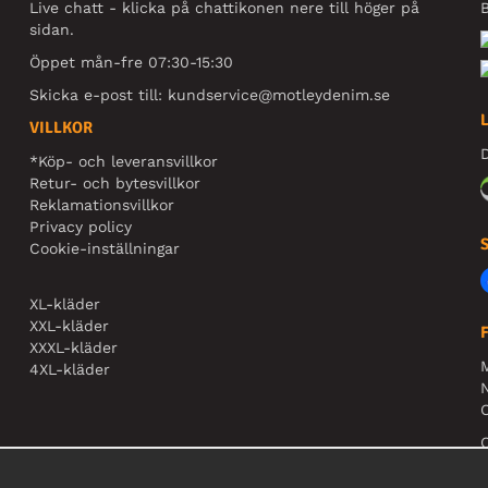
Live chatt - klicka på chattikonen nere till höger på
B
sidan.
Öppet mån-fre 07:30-15:30
Skicka e-post till:
kundservice@motleydenim.se
VILLKOR
D
*Köp- och leveransvillkor
Retur- och bytesvillkor
Reklamationsvillkor
Privacy policy
Cookie-inställningar
XL-kläder
XXL-kläder
XXXL-kläder
4XL-kläder
N
O