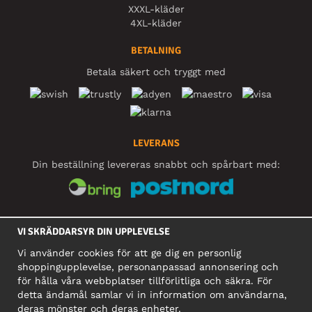
XXXL-kläder
4XL-kläder
BETALNING
Betala säkert och tryggt med
LEVERANS
Din beställning levereras snabbt och spårbart med:
SOCIALA MEDIER
VI SKRÄDDARSYR DIN UPPLEVELSE
Vi använder cookies för att ge dig en personlig
shoppingupplevelse, personanpassad annonsering och
FÖRETAG
för hålla våra webbplatser tillförlitliga och säkra. För
detta ändamål samlar vi in information om användarna,
Motley Denim Europe OÜ
deras mönster och deras enheter.