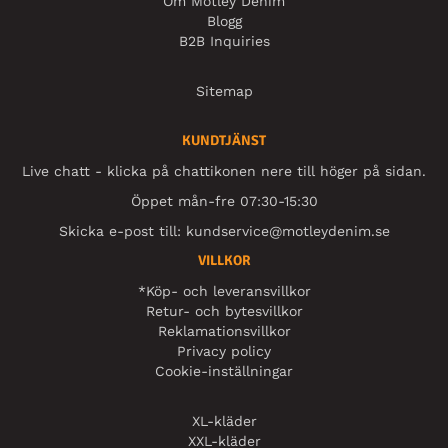
Om Motley Denim
Blogg
B2B Inquiries
Sitemap
KUNDTJÄNST
Live chatt - klicka på chattikonen nere till höger på sidan.
Öppet mån-fre 07:30-15:30
Skicka e-post till:
kundservice@motleydenim.se
VILLKOR
*Köp- och leveransvillkor
Retur- och bytesvillkor
Reklamationsvillkor
Privacy policy
Cookie-inställningar
XL-kläder
XXL-kläder