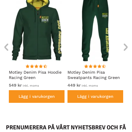
irt
Motley Denim Pisa Hoodie
Motley Denim Pisa
Mo
Racing Green
Sweatpants Racing Green
Ho
549 kr
449 kr
54
inkl. moms
inkl. moms
Lägg i varukorgen
Lägg i varukorgen
PRENUMERERA PÅ VÅRT NYHETSBREV OCH FÅ