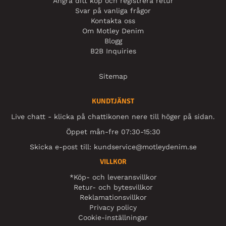
Ångra ditt köp och registrera retur
Svar på vanliga frågor
Kontakta oss
Om Motley Denim
Blogg
B2B Inquiries
Sitemap
KUNDTJÄNST
Live chatt - klicka på chattikonen nere till höger på sidan.
Öppet mån-fre 07:30-15:30
Skicka e-post till:
kundservice@motleydenim.se
VILLKOR
*Köp- och leveransvillkor
Retur- och bytesvillkor
Reklamationsvillkor
Privacy policy
Cookie-inställningar