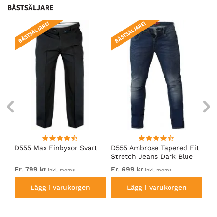
BÄSTSÄLJARE
BÄSTSÄLJARE!
BÄSTSÄLJARE!
BÄ
D555 Max Finbyxor Svart
D555 Ambrose Tapered Fit
Ro
Stretch Jeans Dark Blue
St
Fr. 799 kr
Fr. 699 kr
69
inkl. moms
inkl. moms
Lägg i varukorgen
Lägg i varukorgen