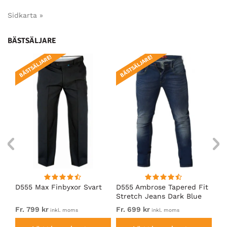
Sidkarta »
BÄSTSÄLJARE
BÄSTSÄLJARE!
BÄSTSÄLJARE!
BÄ
D555 Max Finbyxor Svart
D555 Ambrose Tapered Fit
Ro
Stretch Jeans Dark Blue
St
Fr. 799 kr
Fr. 699 kr
69
inkl. moms
inkl. moms