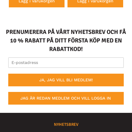
Lägg i varukorgen
Lägg i varukorgen
PRENUMERERA PÅ VÅRT NYHETSBREV OCH FÅ
10 % RABATT PÅ DITT FÖRSTA KÖP MED EN
RABATTKOD!
JA, JAG VILL BLI MEDLEM!
JAG ÄR REDAN MEDLEM OCH VILL LOGGA IN
NYHETSBREV