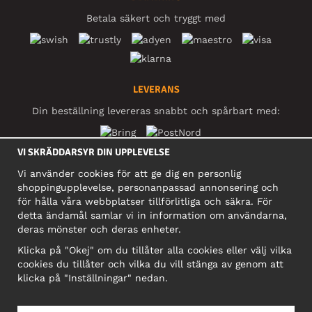
Betala säkert och tryggt med
LEVERANS
Din beställning levereras snabbt och spårbart med:
VI SKRÄDDARSYR DIN UPPLEVELSE
SOCIALA MEDIER
Vi använder cookies för att ge dig en personlig
shoppingupplevelse, personanpassad annonsering och
för hålla våra webbplatser tillförlitliga och säkra. För
detta ändamål samlar vi in information om användarna,
FÖRETAG
deras mönster och deras enheter.
Motley Denim Europe OÜ
Klicka på "Okej" om du tillåter alla cookies eller välj vilka
Narva mnt 5, EE-10117 Tallinn
cookies du tillåter och vilka du vill stänga av genom att
Org: 12356245, Momsnummer: SE502090048501
klicka på "Inställningar" nedan.
OBS! Skicka inte varureturer till denna adress!