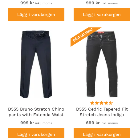
Beige
Black
999 kr
999 kr
inkl. moms
inkl. moms
Lägg i varukorgen
Lägg i varukorgen
BÄSTSÄLJARE!
D555 Bruno Stretch Chino
D555 Cedric Tapered Fit
pants with Extenda Waist
Stretch Jeans Indigo
Indigo Blue
999 kr
699 kr
inkl. moms
inkl. moms
Lägg i varukorgen
Lägg i varukorgen