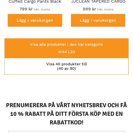
Cuffed Cargo Pants Black
JJCLEAN TAPERED CARGO
TROUSERS Black
799 kr
899 kr
inkl. moms
inkl. moms
Lägg i varukorgen
Lägg i varukorgen
Visa alla produkter i den här kategorin
W44 L32
Visa 40 produkter till
(40 av 90)
PRENUMERERA PÅ VÅRT NYHETSBREV OCH FÅ
10 % RABATT PÅ DITT FÖRSTA KÖP MED EN
RABATTKOD!