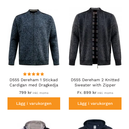
D555 Dereham 1 Stickad
D555 Dereham 2 Knitted
Cardigan med Dragkedja
Sweater with Zipper
och Foder Marinblå
Charcoal Marl
799 kr
Fr. 899 kr
inkl. moms
inkl. moms
Lägg i varukorgen
Lägg i varukorgen