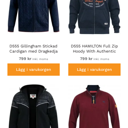
D555 Gillingham Stickad
D555 HAMILTON Full Zip
Cardigan med Dragkedja
Hoody With Authentic
och Foder Marinblå
1996 Chest Print Denim
799 kr
799 kr
inkl. moms
inkl. moms
Lägg i varukorgen
Lägg i varukorgen