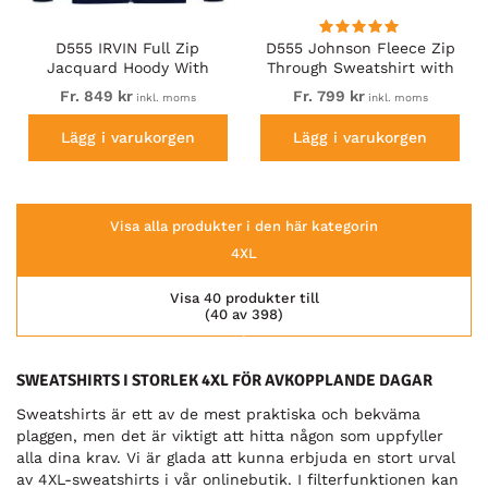
D555 IRVIN Full Zip
D555 Johnson Fleece Zip
Jacquard Hoody With
Through Sweatshirt with
Chest Embroidery Navy
Chest Embroidery
Fr. 849 kr
Fr. 799 kr
inkl. moms
inkl. moms
Lägg i varukorgen
Lägg i varukorgen
Visa alla produkter i den här kategorin
4XL
Visa 40 produkter till
(40 av 398)
SWEATSHIRTS I STORLEK 4XL FÖR AVKOPPLANDE DAGAR
Sweatshirts är ett av de mest praktiska och bekväma
plaggen, men det är viktigt att hitta någon som uppfyller
alla dina krav. Vi är glada att kunna erbjuda en stort urval
av 4XL-sweatshirts i vår onlinebutik. I filterfunktionen kan