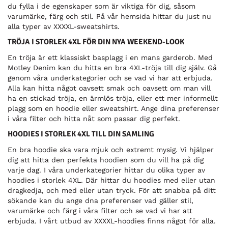
du fylla i de egenskaper som är viktiga för dig, såsom
varumärke, färg och stil. På vår hemsida hittar du just nu
alla typer av XXXXL-sweatshirts.
TRÖJA I STORLEK 4XL FÖR DIN NYA WEEKEND-LOOK
En tröja är ett klassiskt basplagg i en mans garderob. Med
Motley Denim kan du hitta en bra 4XL-tröja till dig själv. Gå
genom våra underkategorier och se vad vi har att erbjuda.
Alla kan hitta något oavsett smak och oavsett om man vill
ha en stickad tröja, en ärmlös tröja, eller ett mer informellt
plagg som en hoodie eller sweatshirt. Ange dina preferenser
i våra filter och hitta nåt som passar dig perfekt.
HOODIES I STORLEK 4XL TILL DIN SAMLING
En bra hoodie ska vara mjuk och extremt mysig. Vi hjälper
dig att hitta den perfekta hoodien som du vill ha på dig
varje dag. I våra underkategorier hittar du olika typer av
hoodies i storlek 4XL. Där hittar du hoodies med eller utan
dragkedja, och med eller utan tryck. För att snabba på ditt
sökande kan du ange dna preferenser vad gäller stil,
varumärke och färg i våra filter och se vad vi har att
erbjuda. I vårt utbud av XXXXL-hoodies finns något för alla.