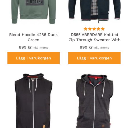
Blend Hoodie 4285 Duck
D555 ABERDARE Knitted
Green
Zip Through Sweater With
Bonded Check Lining
899 kr
899 kr
inkl. moms
inkl. moms
Navy Marl
Lägg i varukorgen
Lägg i varukorgen