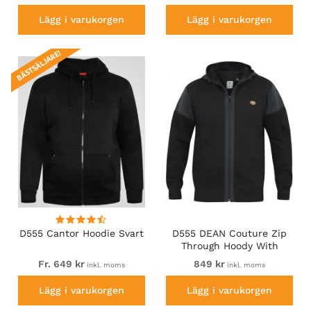
Lägg i varukorgen
Lägg i varukorgen
BÄSTSÄLJARE!
D555 Cantor Hoodie Svart
D555 DEAN Couture Zip
Through Hoody With
Woven Contrast Fabric
Fr. 649 kr
849 kr
inkl. moms
inkl. moms
Trim Black
Lägg i varukorgen
Lägg i varukorgen