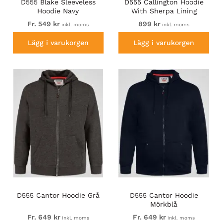
D555 Blake Sleeveless
D555 Callington Hoodie
Hoodie Navy
With Sherpa Lining
Fr. 549 kr
899 kr
inkl. moms
inkl. moms
Lägg i varukorgen
Lägg i varukorgen
D555 Cantor Hoodie Grå
D555 Cantor Hoodie
Mörkblå
Fr. 649 kr
Fr. 649 kr
inkl. moms
inkl. moms