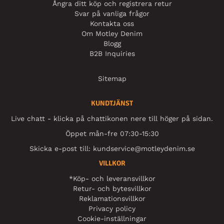
Ångra ditt köp och registrera retur
Svar på vanliga frågor
Kontakta oss
Om Motley Denim
Blogg
B2B Inquiries
Sitemap
KUNDTJÄNST
Live chatt - klicka på chattikonen nere till höger på sidan.
Öppet mån-fre 07:30-15:30
Skicka e-post till:
kundservice@motleydenim.se
VILLKOR
*Köp- och leveransvillkor
Retur- och bytesvillkor
Reklamationsvillkor
Privacy policy
Cookie-inställningar