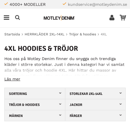
4000+ MODELLER
kundservice@motleydenim.se
Startsida
HERRKLÄDER 2XL-14XL
Tröjor & hoodies
4XL
4XL HOODIES & TRÖJOR
Hos oss på Motley Denim finner du snygga och trendiga
kläder i större storlekar. Just i denna kategori har vi samlat
alla våra tröjor och hoodie 4XL. Här hittar du massor av
snygga plagg i flera olika modeller. Allt från stiligare
Läs mer
enfärgade tröjor till riktigt snygga hoodies med tryck. Med
andra ord, hos oss hittar du tröjor och hoodies för alla
tillfällen! Och det bästa av allt? Vi har tillräckligt stora
SORTERING
STORLEKAR 2XL-14XL
storlekar för att du ska kunna känna dig bekväm i
plaggen. Våra tröjor och XXXXL hoodies kommer från flera
TRÖJOR & HOODIES
JACKOR
välkända tillverkare såsom Kam Jeans, Duke och D555.
MÄRKEN
FÄRGER
Därmed kan du vara säker på att hitta trendiga kläder av
god kvalitet hos oss. Vi strävar efter att kunna erbjuda alla
våra kunder något de tycker om. Kolla in vårt utbud och