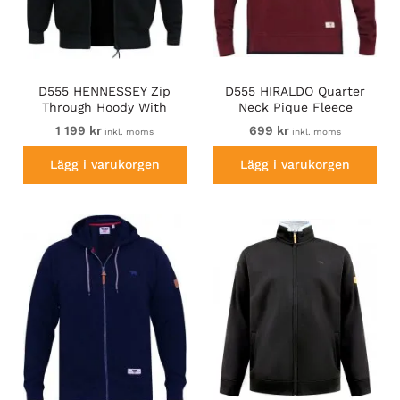
D555 HENNESSEY Zip
D555 HIRALDO Quarter
Through Hoody With
Neck Pique Fleece
Sherpa Lining Black
Sweatshirt With Chest
1 199 kr
699 kr
inkl. moms
inkl. moms
Embroidery Red
Lägg i varukorgen
Lägg i varukorgen