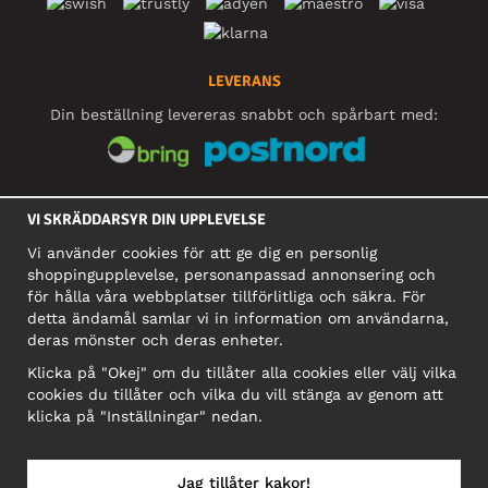
LEVERANS
Din beställning levereras snabbt och spårbart med:
SOCIALA MEDIER
VI SKRÄDDARSYR DIN UPPLEVELSE
Vi använder cookies för att ge dig en personlig
shoppingupplevelse, personanpassad annonsering och
FÖRETAG
för hålla våra webbplatser tillförlitliga och säkra. För
detta ändamål samlar vi in information om användarna,
Motley Denim Europe OÜ
deras mönster och deras enheter.
Narva mnt 5, EE-10117 Tallinn
Org: 12356245, Momsnummer: SE502090048501
Klicka på "Okej" om du tillåter alla cookies eller välj vilka
cookies du tillåter och vilka du vill stänga av genom att
OBS! Skicka inte varureturer till denna adress!
klicka på "Inställningar" nedan.
Jag tillåter kakor!