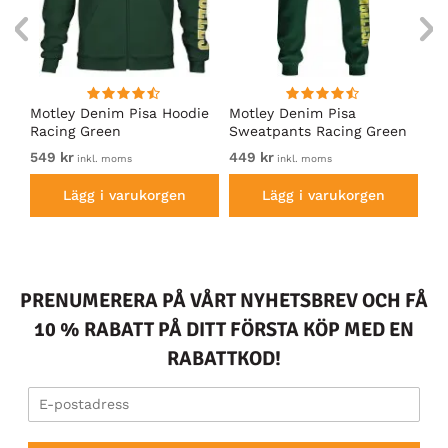
irt
Motley Denim Pisa Hoodie
Motley Denim Pisa
Mo
Racing Green
Sweatpants Racing Green
Ho
549 kr
449 kr
54
inkl. moms
inkl. moms
Lägg i varukorgen
Lägg i varukorgen
PRENUMERERA PÅ VÅRT NYHETSBREV OCH FÅ
10 % RABATT PÅ DITT FÖRSTA KÖP MED EN
RABATTKOD!