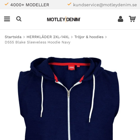
4000+ MODELLER
kundservice@motleydenim.se
Startsida
HERRKLÄDER 2XL-14XL
Tröjor & hoodies
D555 Blake Sleeveless Hoodie Navy