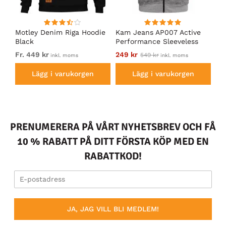
en
Motley Denim Riga Hoodie
Kam Jeans AP007 Active
Mo
Black
Performance Sleeveless
Ho
Hoodie Grey
Fr. 449 kr
249 kr
Fr.
549 kr
inkl. moms
inkl. moms
Lägg i varukorgen
Lägg i varukorgen
PRENUMERERA PÅ VÅRT NYHETSBREV OCH FÅ
10 % RABATT PÅ DITT FÖRSTA KÖP MED EN
RABATTKOD!
JA, JAG VILL BLI MEDLEM!