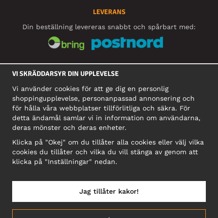
LEVERANS
Din beställning levereras snabbt och spårbart med:
SOCIALA MEDIER
VI SKRÄDDARSYR DIN UPPLEVELSE
Vi använder cookies för att ge dig en personlig
shoppingupplevelse, personanpassad annonsering och
FÖRETAG
för hålla våra webbplatser tillförlitliga och säkra. För
detta ändamål samlar vi in information om användarna,
Motley Denim Europe OÜ
deras mönster och deras enheter.
Narva mnt 5, EE-10117 Tallinn
Org: 12356245, Momsnummer: SE502090048501
Klicka på "Okej" om du tillåter alla cookies eller välj vilka
cookies du tillåter och vilka du vill stänga av genom att
OBS! Skicka inte varureturer till denna adress!
klicka på "Inställningar" nedan.
Jag tillåter kakor!