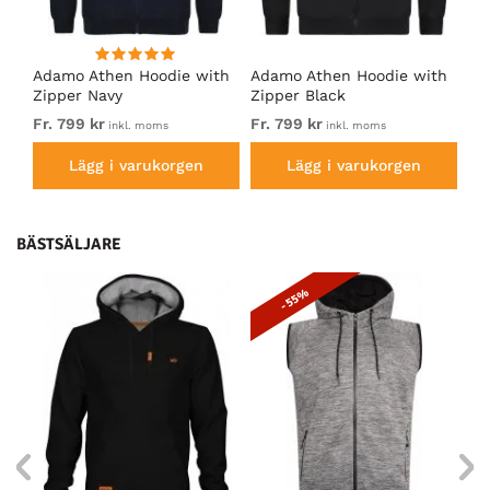
Adamo Athen Hoodie with
Adamo Athen Hoodie with
Ad
l
Zipper Navy
Zipper Black
wi
Fr. 799 kr
Fr. 799 kr
Fr
inkl. moms
inkl. moms
Lägg i varukorgen
Lägg i varukorgen
BÄSTSÄLJARE
- 55%