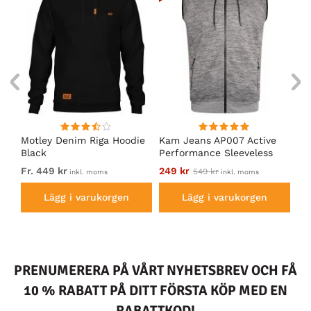
Motley Denim Riga Hoodie
Kam Jeans AP007 Active
Mo
Black
Performance Sleeveless
Ho
Hoodie Grey
Fr. 449 kr
249 kr
Fr.
549 kr
inkl. moms
inkl. moms
Lägg i varukorgen
Lägg i varukorgen
PRENUMERERA PÅ VÅRT NYHETSBREV OCH FÅ
10 % RABATT PÅ DITT FÖRSTA KÖP MED EN
RABATTKOD!