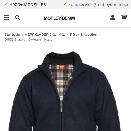
4000+ MODELLER
kundservice@motleydenim.se
Startsida
HERRKLÄDER 2XL-14XL
Tröjor & hoodies
D555 Braxton Sweater Navy