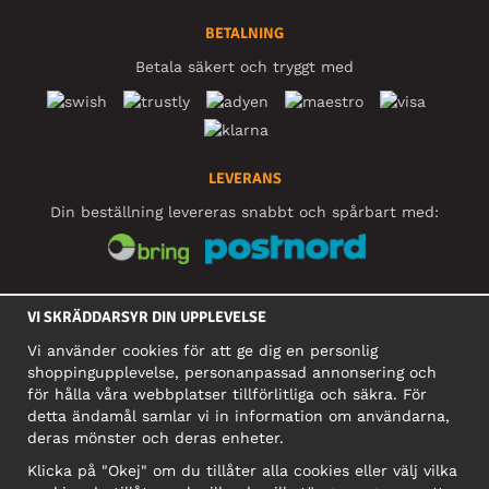
BETALNING
Betala säkert och tryggt med
LEVERANS
Din beställning levereras snabbt och spårbart med:
SOCIALA MEDIER
VI SKRÄDDARSYR DIN UPPLEVELSE
Vi använder cookies för att ge dig en personlig
shoppingupplevelse, personanpassad annonsering och
FÖRETAG
för hålla våra webbplatser tillförlitliga och säkra. För
detta ändamål samlar vi in information om användarna,
Motley Denim Europe OÜ
deras mönster och deras enheter.
Narva mnt 5, EE-10117 Tallinn
Org: 12356245, Momsnummer: SE502090048501
Klicka på "Okej" om du tillåter alla cookies eller välj vilka