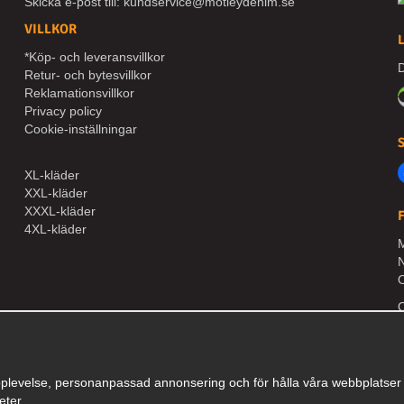
Skicka e-post till:
kundservice@motleydenim.se
VILLKOR
*Köp- och leveransvillkor
D
Retur- och bytesvillkor
Reklamationsvillkor
Privacy policy
Cookie-inställningar
XL-kläder
XXL-kläder
XXXL-kläder
4XL-kläder
M
N
O
plevelse, personanpassad annonsering och för hålla våra webbplatser til
eter.