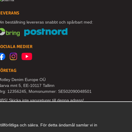
LEVERANS
in beställning levereras snabbt och spårbart med:
SOCIALA MEDIER
FÖRETAG
otley Denim Europe OÜ
arva mnt 5, EE-10117 Tallinn
Org: 12356245, Momsnummer: SE502090048501
BS! Skicka inte varureturer till denna adress!
lförlitliga och säkra. För detta ändamål samlar vi in