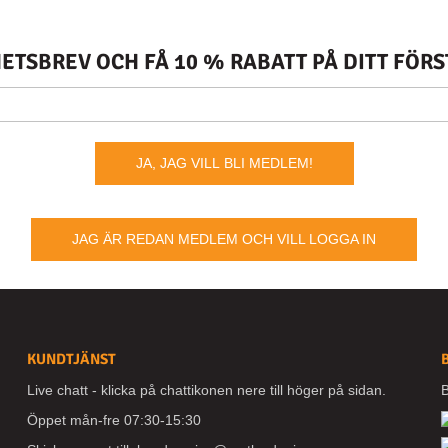
TSBREV OCH FÅ 10 % RABATT PÅ DITT FÖR
JA, JAG VILL BLI MEDLEM!
JAG ÄR REDAN MEDLEM OCH VILL LOGGA IN
KUNDTJÄNST
Live chatt - klicka på chattikonen nere till höger på sidan.
B
Öppet mån-fre 07:30-15:30