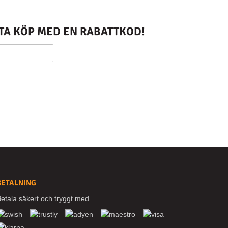
STA KÖP MED EN RABATTKOD!
BETALNING
etala säkert och tryggt med