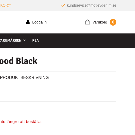
LKOR)*
kundservice@motleydenim.se
0
Logga in
Varukorg
VARUMÄRKEN
REA
ood Black
PRODUKTBESKRIVNING
te längre att beställa.