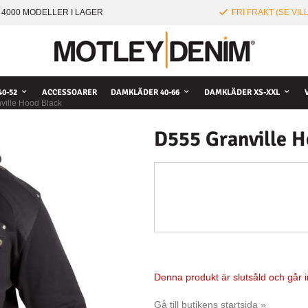
 4000 MODELLER I LAGER
FRI FRAKT (SE VIL
0-52
ACCESSOARER
DAMKLÄDER 40-66
DAMKLÄDER XS-XXL
ville Hood Black
D555 Granville H
Denna produkt är slutsåld och går in
Gå till butikens startsida »