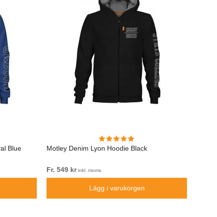
al Blue
Motley Denim Lyon Hoodie Black
Motle
Fr. 549 kr
Fr. 49
inkl. moms
Lägg i varukorgen