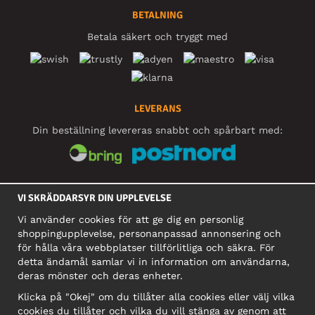
BETALNING
Betala säkert och tryggt med
LEVERANS
Din beställning levereras snabbt och spårbart med:
SOCIALA MEDIER
VI SKRÄDDARSYR DIN UPPLEVELSE
Vi använder cookies för att ge dig en personlig
shoppingupplevelse, personanpassad annonsering och
FÖRETAG
för hålla våra webbplatser tillförlitliga och säkra. För
detta ändamål samlar vi in information om användarna,
Motley Denim Europe OÜ
deras mönster och deras enheter.
Narva mnt 5, EE-10117 Tallinn
Org: 12356245, Momsnummer: SE502090048501
Klicka på "Okej" om du tillåter alla cookies eller välj vilka
cookies du tillåter och vilka du vill stänga av genom att