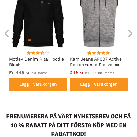
en
Motley Denim Riga Hoodie
Kam Jeans AP007 Active
Mo
Black
Performance Sleeveless
Ho
Hoodie Grey
Fr. 449 kr
249 kr
Fr.
549 kr
inkl. moms
inkl. moms
Lägg i varukorgen
Lägg i varukorgen
PRENUMERERA PÅ VÅRT NYHETSBREV OCH FÅ
10 % RABATT PÅ DITT FÖRSTA KÖP MED EN
RABATTKOD!