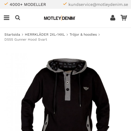
4000+ MODELLER
kundservice@motleydenim.se
Startsida
HERRKLÄDER 2XL-14XL
Tröjor & hoodies
D555 Gunner Hood Svart