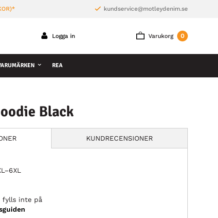
KOR)*
kundservice@motleydenim.se
0
Logga in
Varukorg
VARUMÄRKEN
REA
oodie Black
IONER
KUNDRECENSIONER
3XL–6XL
fylls inte på
ksguiden