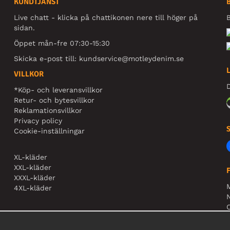
KUNDTJÄNST
Live chatt - klicka på chattikonen nere till höger på
B
sidan.
Öppet mån-fre 07:30-15:30
Skicka e-post till:
kundservice@motleydenim.se
VILLKOR
D
*Köp- och leveransvillkor
Retur- och bytesvillkor
Reklamationsvillkor
Privacy policy
Cookie-inställningar
XL-kläder
XXL-kläder
XXXL-kläder
4XL-kläder
N
O