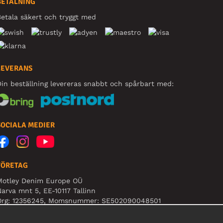
BETALNING
etala säkert och tryggt med
LEVERANS
in beställning levereras snabbt och spårbart med:
SOCIALA MEDIER
FÖRETAG
Motley Denim Europe OÜ
arva mnt 5, EE-10117 Tallinn
Org: 12356245, Momsnummer: SE502090048501
BS! Skicka inte varureturer till denna adress!