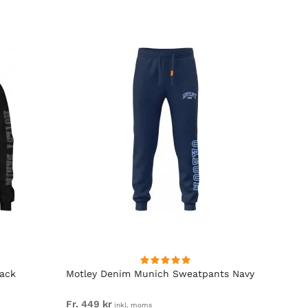
lack
Motley Denim Munich Sweatpants Navy
Motle
Fr. 449 kr
Fr. 54
inkl. moms