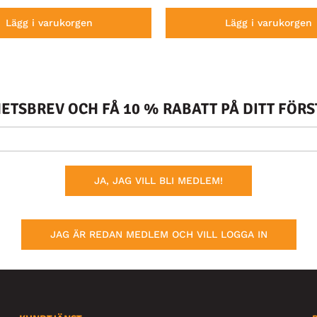
Lägg i varukorgen
Lägg i varukorgen
TSBREV OCH FÅ 10 % RABATT PÅ DITT FÖR
JA, JAG VILL BLI MEDLEM!
JAG ÄR REDAN MEDLEM OCH VILL LOGGA IN