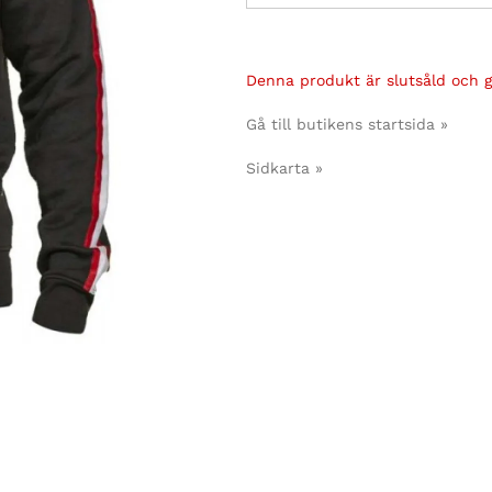
Denna produkt är slutsåld och gå
Gå till butikens startsida »
Sidkarta »