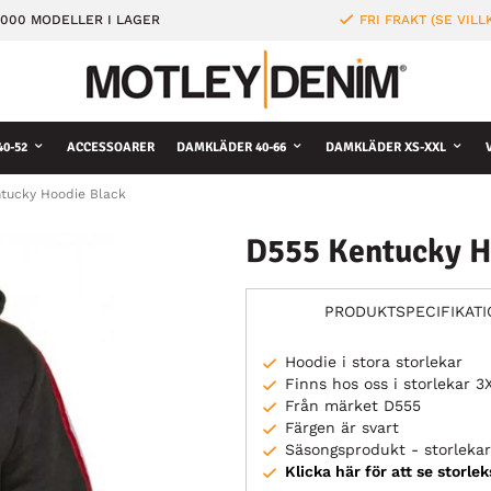
000 MODELLER I LAGER
FRI FRAKT (SE VILL
0-52
ACCESSOARER
DAMKLÄDER 40-66
DAMKLÄDER XS-XXL
tucky Hoodie Black
D555 Kentucky H
PRODUKTSPECIFIKAT
Hoodie i stora storlekar
Finns hos oss i storlekar 
Från märket D555
Färgen är svart
Säsongsprodukt - storlekar 
Klicka här för att se storle