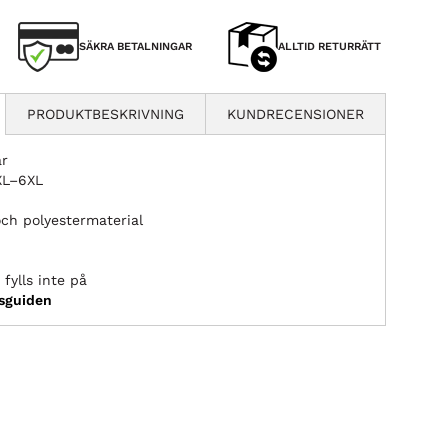
SÄKRA BETALNINGAR
ALLTID RETURRÄTT
PRODUKTBESKRIVNING
KUNDRECENSIONER
ar
2XL–6XL
och polyestermaterial
fylls inte på
ksguiden