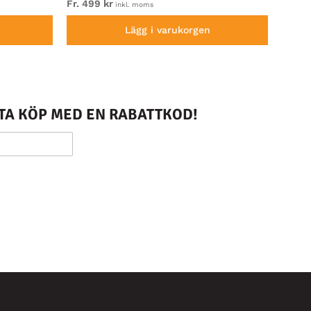
Fr. 499 kr
Fr. 54
inkl. moms
Lägg i varukorgen
STA KÖP MED EN RABATTKOD!