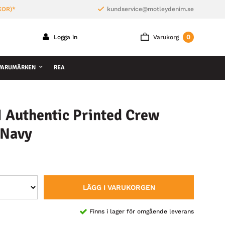
KOR)*
kundservice@motleydenim.se
0
Logga in
Varukorg
VARUMÄRKEN
REA
Authentic Printed Crew
 Navy
LÄGG I VARUKORGEN
Finns i lager för omgående leverans