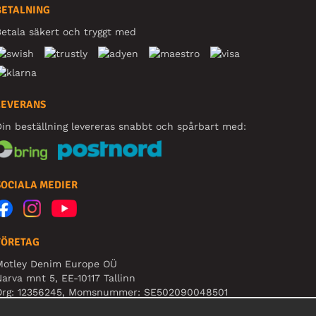
BETALNING
etala säkert och tryggt med
LEVERANS
in beställning levereras snabbt och spårbart med:
SOCIALA MEDIER
FÖRETAG
Motley Denim Europe OÜ
arva mnt 5, EE-10117 Tallinn
Org: 12356245, Momsnummer: SE502090048501
BS! Skicka inte varureturer till denna adress!