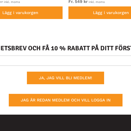
Fr. 549 kr
kr
inkl. moms
inkl. moms
Lägg i varukorgen
Lägg i varukorgen
TSBREV OCH FÅ 10 % RABATT PÅ DITT FÖR
JA, JAG VILL BLI MEDLEM!
JAG ÄR REDAN MEDLEM OCH VILL LOGGA IN