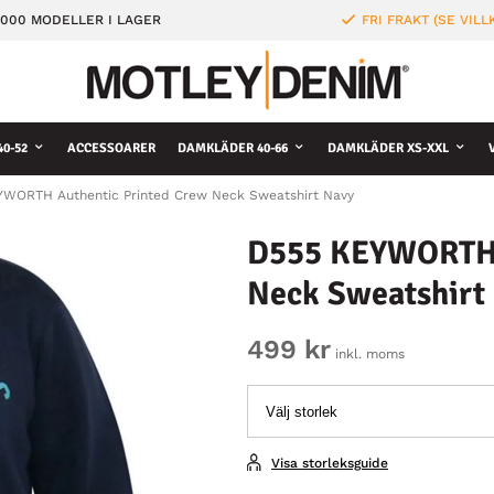
000 MODELLER I LAGER
FRI FRAKT (SE VILL
0-52
ACCESSOARER
DAMKLÄDER 40-66
DAMKLÄDER XS-XXL
WORTH Authentic Printed Crew Neck Sweatshirt Navy
D555 KEYWORTH 
Neck Sweatshirt
499 kr
inkl. moms
Visa storleksguide