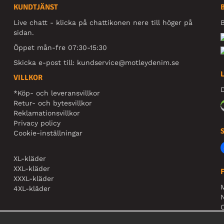
KUNDTJÄNST
Live chatt - klicka på chattikonen nere till höger på
B
sidan.
Öppet mån-fre 07:30-15:30
Skicka e-post till:
kundservice@motleydenim.se
VILLKOR
D
*Köp- och leveransvillkor
Retur- och bytesvillkor
Reklamationsvillkor
Privacy policy
Cookie-inställningar
XL-kläder
XXL-kläder
XXXL-kläder
4XL-kläder
N
O