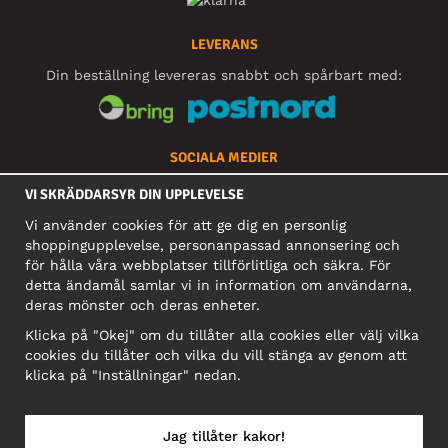
LEVERANS
Din beställning levereras snabbt och spårbart med:
SOCIALA MEDIER
VI SKRÄDDARSYR DIN UPPLEVELSE
Vi använder cookies för att ge dig en personlig
FÖRETAG
shoppingupplevelse, personanpassad annonsering och
för hålla våra webbplatser tillförlitliga och säkra. För
Motley Denim Europe OÜ
detta ändamål samlar vi in information om användarna,
Narva mnt 5, EE-10117 Tallinn
deras mönster och deras enheter.
Org: 12356245, Momsnummer: SE502090048501
Klicka på "Okej" om du tillåter alla cookies eller välj vilka
OBS! Skicka inte varureturer till denna adress!
cookies du tillåter och vilka du vill stänga av genom att
klicka på "Inställningar" nedan.
Jag tillåter kakor!