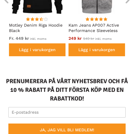
en
Motley Denim Riga Hoodie
Kam Jeans AP007 Active
Mo
Black
Performance Sleeveless
Ho
Hoodie Grey
Fr. 449 kr
249 kr
Fr.
549 kr
inkl. moms
inkl. moms
Lägg i varukorgen
Lägg i varukorgen
PRENUMERERA PÅ VÅRT NYHETSBREV OCH FÅ
10 % RABATT PÅ DITT FÖRSTA KÖP MED EN
RABATTKOD!
JA, JAG VILL BLI MEDLEM!