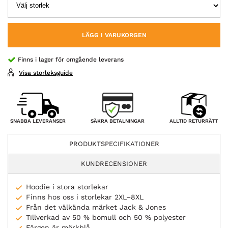
LÄGG I VARUKORGEN
Finns i lager för omgående leverans
Visa storleksguide
SÄKRA BETALNINGAR
SNABBA LEVERANSER
ALLTID RETURRÄTT
PRODUKTSPECIFIKATIONER
KUNDRECENSIONER
Hoodie i stora storlekar
Finns hos oss i storlekar 2XL–8XL
Från det välkända märket Jack & Jones
Tillverkad av 50 % bomull och 50 % polyester
Färgen är mörkblå