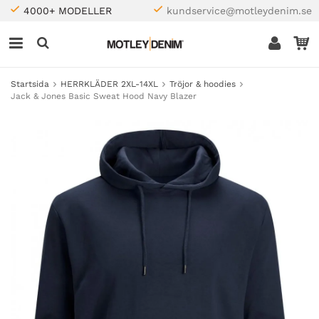
4000+ MODELLER
kundservice@motleydenim.se
Startsida
HERRKLÄDER 2XL-14XL
Tröjor & hoodies
Jack & Jones Basic Sweat Hood Navy Blazer