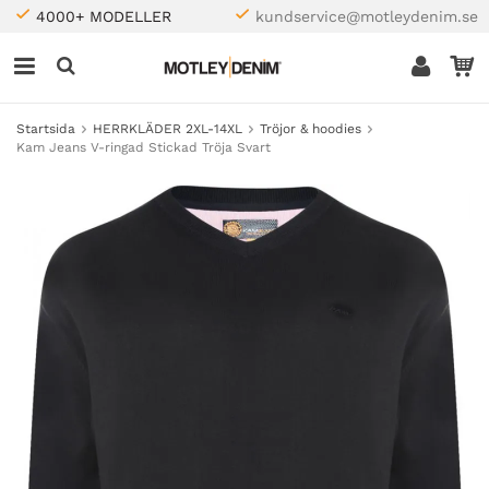
4000+ MODELLER
kundservice@motleydenim.se
Startsida
HERRKLÄDER 2XL-14XL
Tröjor & hoodies
Kam Jeans V-ringad Stickad Tröja Svart