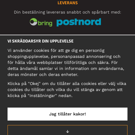
LEVERANS
Din beställning levereras snabbt och spårbart med:
SOCIALA MEDIER
VI SKRÄDDARSYR DIN UPPLEVELSE
Vi använder cookies för att ge dig en personlig
shoppingupplevelse, personanpassad annonsering och
FÖRETAG
för hålla våra webbplatser tillförlitliga och säkra. För
detta ändamål samlar vi in information om användarna,
Motley Denim Europe OÜ
deras mönster och deras enheter.
Narva mnt 5, EE-10117 Tallinn
Org: 12356245, Momsnummer: SE502090048501
Klicka på "Okej" om du tillåter alla cookies eller välj vilka
cookies du tillåter och vilka du vill stänga av genom att
OBS! Skicka inte varureturer till denna adress!
klicka på "Inställningar" nedan.
Jag tillåter kakor!
SVERIGE/SVENSKA
↓