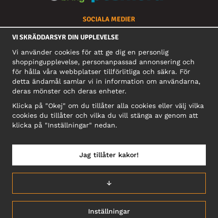
SOCIALA MEDIER
VI SKRÄDDARSYR DIN UPPLEVELSE
Vi använder cookies för att ge dig en personlig
FÖRETAG
shoppingupplevelse, personanpassad annonsering och
för hålla våra webbplatser tillförlitliga och säkra. För
Motley Denim Europe OÜ
detta ändamål samlar vi in information om användarna,
Narva mnt 5, EE-10117 Tallinn
deras mönster och deras enheter.
Org: 12356245, Momsnummer: SE502090048501
Klicka på "Okej" om du tillåter alla cookies eller välj vilka
OBS! Skicka inte varureturer till denna adress!
cookies du tillåter och vilka du vill stänga av genom att
klicka på "Inställningar" nedan.
Jag tillåter kakor!
SVERIGE/SVENSKA
↓
Inställningar