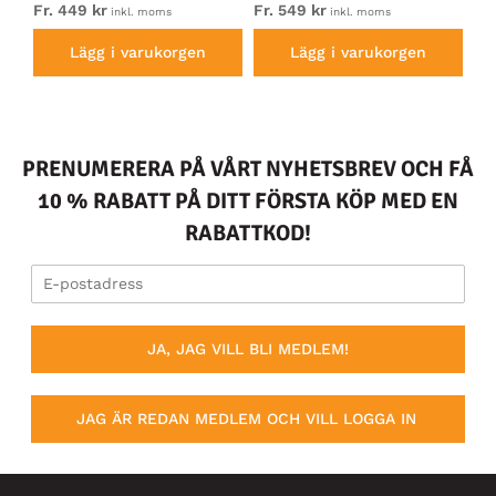
Fr. 449 kr
Fr. 549 kr
Fr.
inkl. moms
inkl. moms
Lägg i varukorgen
Lägg i varukorgen
PRENUMERERA PÅ VÅRT NYHETSBREV OCH FÅ
10 % RABATT PÅ DITT FÖRSTA KÖP MED EN
RABATTKOD!
JA, JAG VILL BLI MEDLEM!
JAG ÄR REDAN MEDLEM OCH VILL LOGGA IN