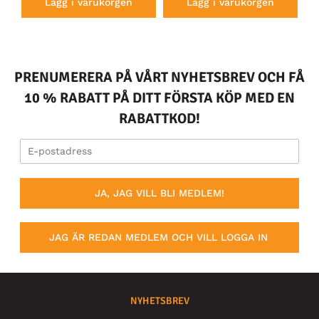
Lägg i varukorgen
Lägg i varukorgen
PRENUMERERA PÅ VÅRT NYHETSBREV OCH FÅ
10 % RABATT PÅ DITT FÖRSTA KÖP MED EN
RABATTKOD!
JA, JAG VILL BLI MEDLEM!
JAG ÄR REDAN MEDLEM OCH VILL LOGGA IN
NYHETSBREV