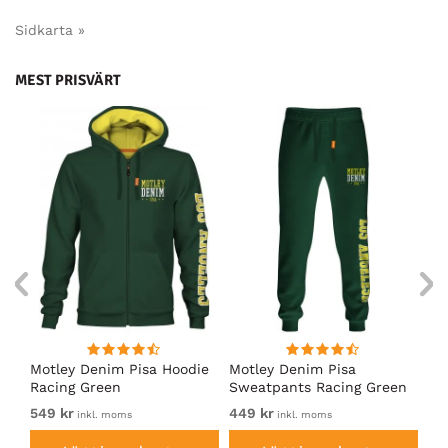
Sidkarta »
MEST PRISVÄRT
irt
Motley Denim Pisa Hoodie
Motley Denim Pisa
Mo
Racing Green
Sweatpants Racing Green
Ho
549 kr
449 kr
54
inkl. moms
inkl. moms