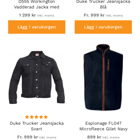
D555 Workington
Duke Trucker Jeansjacka
Vadderad Jacka med
Blå
Huva och Sherpafoder
1 299 kr
Fr. 999 kr
inkl. moms
inkl. moms
Marinblå
Lägg i varukorgen
Lägg i varukorgen
Duke Trucker Jeansjacka
Espionage FL047
Svart
Microfleece Gilet Navy
Fr. 999 kr
899 kr
inkl. moms
inkl. moms