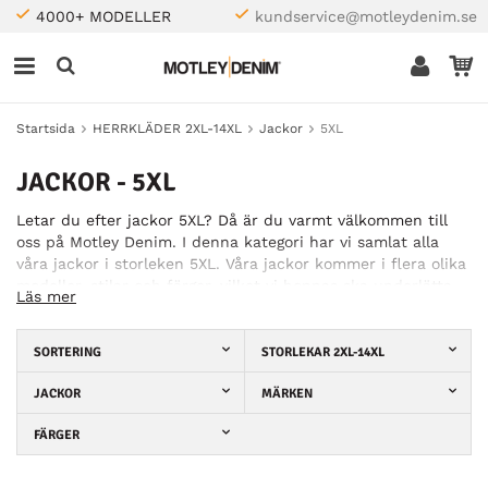
4000+ MODELLER
kundservice@motleydenim.se
Startsida
HERRKLÄDER 2XL-14XL
Jackor
5XL
JACKOR - 5XL
Letar du efter jackor 5XL? Då är du varmt välkommen till
oss på Motley Denim. I denna kategori har vi samlat alla
våra jackor i storleken 5XL. Våra jackor kommer i flera olika
modeller, stilar och färger, vilket vi hoppas ska underlätta
Läs mer
din jakt på den rätta jackan. Vi har dessutom jackor för
flera olika tillfällen och årstider som till exempel
vinterjacka 5XL. Oavsett om du letar efter en tunnare jacka
SORTERING
STORLEKAR 2XL-14XL
till svala sommarkvällar eller en varmare jacka till kalla
vinterdagar så hittar du den hos oss. Våra jackor kommer
JACKOR
MÄRKEN
från varumärken som är kända för att tillverka snygga
FÄRGER
trendiga kläder för större män. Exempel på märken du kan
hitta i vårt sortiment är D555, Kam Jeans och Duke. Ta
gärna en titt i vårt utbud så ska du se att du kommer att