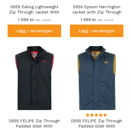
D555 Ealing Lightweight
D555 Epsom Harrington
Zip Through Jacket With
Jacket with Zip Through
Zip Pockets Navy
Collared Melton Black
1 099 kr
1 599 kr
inkl. moms
inkl. moms
Lägg i varukorgen
Lägg i varukorgen
D555 FELIPE Zip Through
D555 FELIPE Zip Through
Padded Gilet With
Padded Gilet With