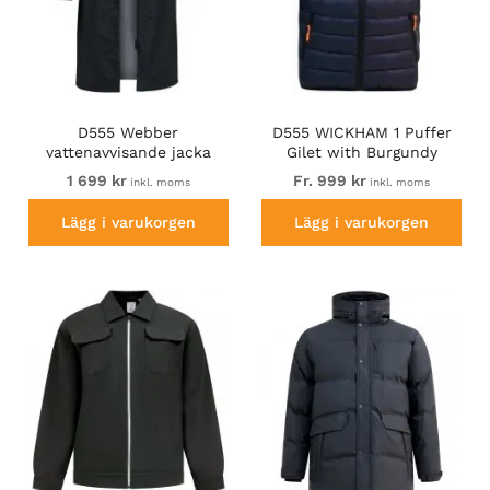
D555 Webber
D555 WICKHAM 1 Puffer
vattenavvisande jacka
Gilet with Burgundy
med sherpafoder svart
Lining Navy
1 699 kr
Fr. 999 kr
inkl. moms
inkl. moms
Lägg i varukorgen
Lägg i varukorgen