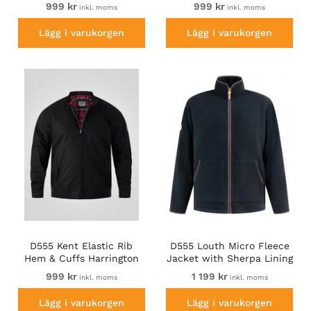
Contrast Colour Lining
Contrast Colour Lining
999 kr
999 kr
inkl. moms
inkl. moms
And Rubber Badge Black
And Rubber Badge Navy
Lägg i varukorgen
Lägg i varukorgen
D555 Kent Elastic Rib
D555 Louth Micro Fleece
Hem & Cuffs Harrington
Jacket with Sherpa Lining
Jacket Black
Black
999 kr
1 199 kr
inkl. moms
inkl. moms
Lägg i varukorgen
Lägg i varukorgen