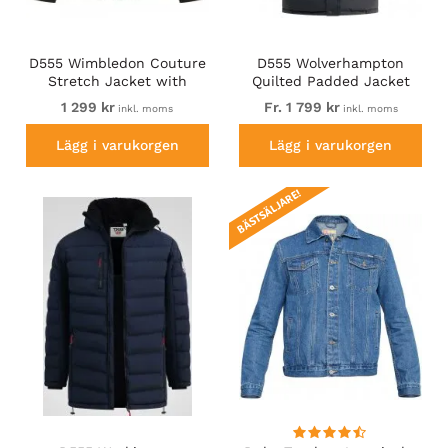
D555 Wimbledon Couture
D555 Wolverhampton
Stretch Jacket with
Quilted Padded Jacket
Zipper Black
with Hood Black
1 299 kr
Fr. 1 799 kr
inkl. moms
inkl. moms
Lägg i varukorgen
Lägg i varukorgen
BÄSTSÄLJARE!