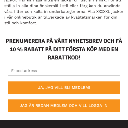
jackor. Här kan alla hitta en jacka för just sin smak. För att
ställa in alla dina önskemål i stil eller färg kan du använda
våra filter och kolla in underkategorierna. Alla XXXXXL jackor
i vår onlinebutik är tillverkade av kvalitetsmärken för din
stil och komfort.
PRENUMERERA PÅ VÅRT NYHETSBREV OCH FÅ
10 % RABATT PÅ DITT FÖRSTA KÖP MED EN
RABATTKOD!
JA, JAG VILL BLI MEDLEM!
JAG ÄR REDAN MEDLEM OCH VILL LOGGA IN