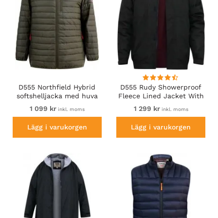
D555 Northfield Hybrid
D555 Rudy Showerproof
softshelljacka med huva
Fleece Lined Jacket With
khaki
Packaway Hood - Black
1 099 kr
1 299 kr
inkl. moms
inkl. moms
Lägg i varukorgen
Lägg i varukorgen