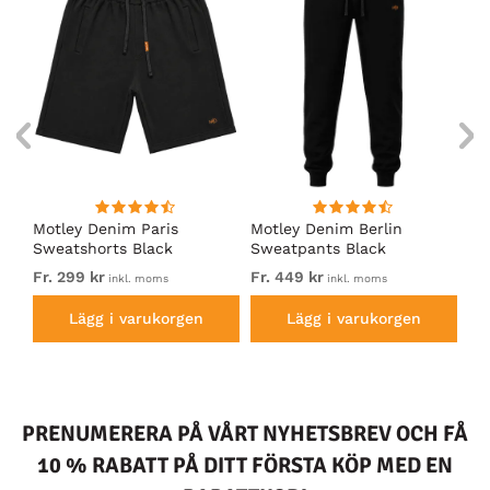
Motley Denim Paris
Motley Denim Berlin
Mo
Sweatshorts Black
Sweatpants Black
Sw
Fr. 299 kr
Fr. 449 kr
Fr.
inkl. moms
inkl. moms
Lägg i varukorgen
Lägg i varukorgen
PRENUMERERA PÅ VÅRT NYHETSBREV OCH FÅ
10 % RABATT PÅ DITT FÖRSTA KÖP MED EN