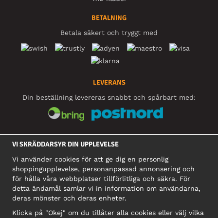
BETALNING
Betala säkert och tryggt med
LEVERANS
Din beställning levereras snabbt och spårbart med:
SOCIALA MEDIER
VI SKRÄDDARSYR DIN UPPLEVELSE
Vi använder cookies för att ge dig en personlig
shoppingupplevelse, personanpassad annonsering och
FÖRETAG
för hålla våra webbplatser tillförlitliga och säkra. För
detta ändamål samlar vi in information om användarna,
Motley Denim Europe OÜ
deras mönster och deras enheter.
Narva mnt 5, EE-10117 Tallinn
Org: 12356245, Momsnummer: SE502090048501
Klicka på "Okej" om du tillåter alla cookies eller välj vilka