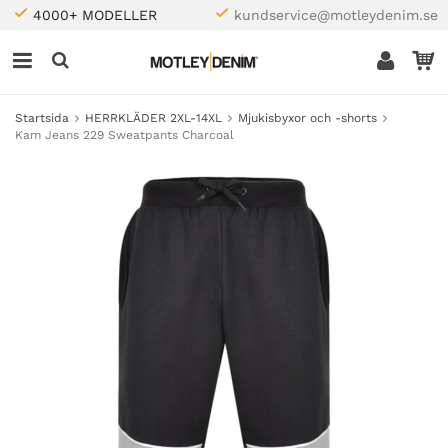
4000+ MODELLER
kundservice@motleydenim.se
Startsida
HERRKLÄDER 2XL-14XL
Mjukisbyxor och -shorts
Kam Jeans 229 Sweatpants Charcoal