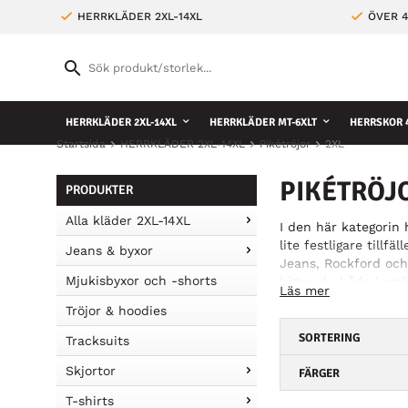
HERRKLÄDER 2XL-14XL
ÖVER 4
HERRKLÄDER 2XL-14XL
HERRKLÄDER MT-6XLT
HERRSKOR 4
Startsida
HERRKLÄDER 2XL-14XL
Pikétröjor
2XL
PIKÉTRÖJO
PRODUKTER
Alla kläder 2XL-14XL
I den här kategorin 
lite festligare tillf
Jeans & byxor
Jeans, Rockford och
Mjukisbyxor och -shorts
hittar du både kortä
Läs mer
som gillar att sport
Tröjor & hoodies
vardags. Hitta dina 
SORTERING
Tracksuits
Skjortor
FÄRGER
T-shirts