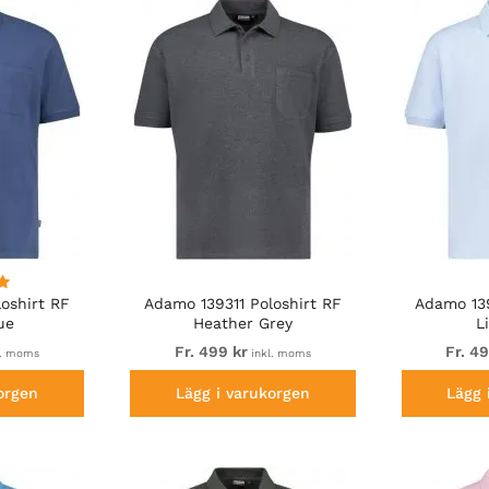
oshirt RF
Adamo 139311 Poloshirt RF
Adamo 139
ue
Heather Grey
L
Fr. 499 kr
Fr. 4
l. moms
inkl. moms
orgen
Lägg i varukorgen
Lägg 