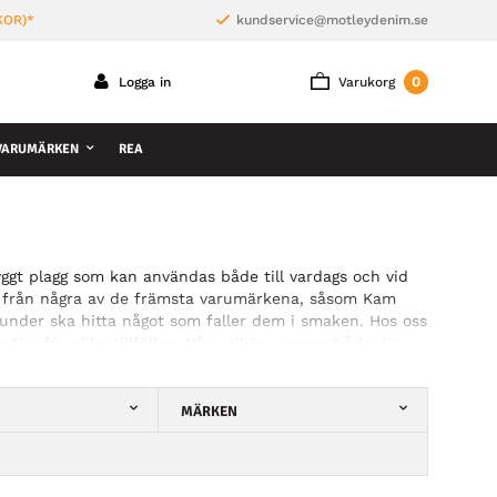
KOR)*
kundservice@motleydenim.se
0
Logga in
Varukorg
VARUMÄRKEN
REA
snyggt plagg som kan användas både till vardags och vid
stilar från några av de främsta varumärkena, såsom Kam
kunder ska hitta något som faller dem i smaken. Hos oss
öjor för olika tillfällen. Våra pikéer passar både dig
kén ger dig en avslappnad och sportig stil, perfekt till
MÄRKEN