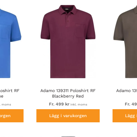
oshirt RF
Adamo 139311 Poloshirt RF
Adamo 139
ue
Blackberry Red
Fr. 499 kr
Fr. 4
l. moms
inkl. moms
orgen
Lägg i varukorgen
Lägg 