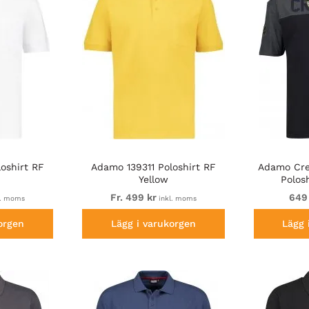
oshirt RF
Adamo 139311 Poloshirt RF
Adamo Cre
Yellow
Polos
Fr. 499 kr
649
l. moms
inkl. moms
orgen
Lägg i varukorgen
Lägg 