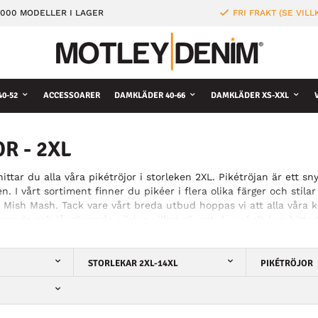
000 MODELLER I LAGER
FRI FRAKT (SE VILL
0-52
ACCESSOARER
DAMKLÄDER 40-66
DAMKLÄDER XS-XXL
R - 2XL
hittar du alla våra pikétröjor i storleken 2XL. Pikétröjan är ett 
ällen. I vårt sortiment finner du pikéer i flera olika färger och 
 Mish Mash. Tack vare vårt breda utbud hoppas vi att alla våra 
rmade och långärmade pikéer, vilket gör att du enkelt kan hitta tr
a samt dig som tycker om att bära bekväma plagg i snygg design. Pi
favoritpikéer hos oss redan idag!
STORLEKAR 2XL-14XL
PIKÉTRÖJOR