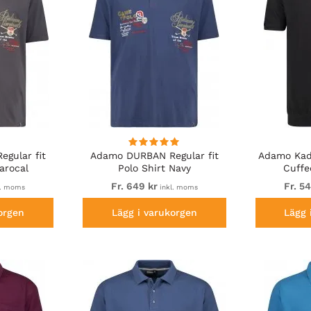
gular fit
Adamo DURBAN Regular fit
Adamo Kadi
arocal
Polo Shirt Navy
Cuffe
Fr. 649 kr
Fr. 5
l. moms
inkl. moms
orgen
Lägg i varukorgen
Lägg 