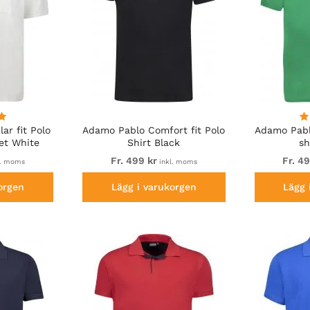
ar fit Polo
Adamo Pablo Comfort fit Polo
Adamo Pabl
et White
Shirt Black
sh
Fr. 499 kr
Fr. 4
l. moms
inkl. moms
orgen
Lägg i varukorgen
Lägg 