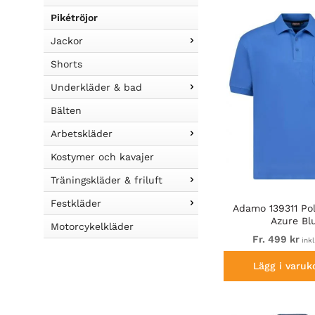
Pikétröjor
Jackor
Shorts
Underkläder & bad
Bälten
Arbetskläder
Kostymer och kavajer
Träningskläder & friluft
Festkläder
Adamo 139311 Pol
Azure Bl
Motorcykelkläder
Fr. 499 kr
ink
Lägg i varuk