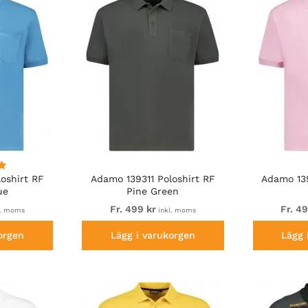
oshirt RF
Adamo 139311 Poloshirt RF
Adamo 139
ue
Pine Green
Fr. 499 kr
Fr. 4
l. moms
inkl. moms
orgen
Lägg i varukorgen
Lägg 