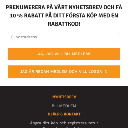
PRENUMERERA PÅ VÅRT NYHETSBREV OCH FÅ
10 % RABATT PÅ DITT FÖRSTA KÖP MED EN
RABATTKOD!
JA, JAG VILL BLI MEDLEM!
JAG ÄR REDAN MEDLEM OCH VILL LOGGA IN
NYHETSBREV
BLI MEDLEM
HJÄLP & KONTAKT
Ångra ditt köp och registrera retur