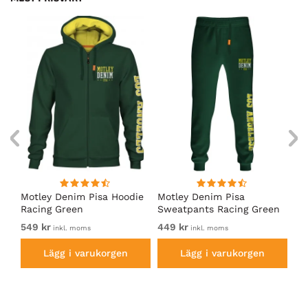
irt
Motley Denim Pisa Hoodie
Motley Denim Pisa
Mo
Racing Green
Sweatpants Racing Green
Ho
549 kr
449 kr
54
inkl. moms
inkl. moms
Lägg i varukorgen
Lägg i varukorgen