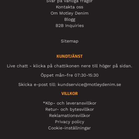
Svar på vanliga frågor
Kontakta oss
Om Motley Denim
Blogg
B2B Inquiries
Sitemap
KUNDTJÄNST
Live chatt - klicka på chattikonen nere till höger på sidan.
Öppet mån-fre 07:30-15:30
Skicka e-post till:
kundservice@motleydenim.se
VILLKOR
*Köp- och leveransvillkor
Retur- och bytesvillkor
Reklamationsvillkor
Privacy policy
Cookie-inställningar