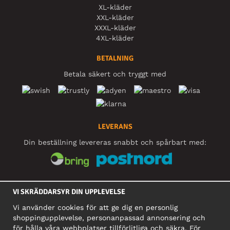
XL-kläder
XXL-kläder
XXXL-kläder
4XL-kläder
BETALNING
Betala säkert och tryggt med
LEVERANS
Din beställning levereras snabbt och spårbart med:
SOCIALA MEDIER
VI SKRÄDDARSYR DIN UPPLEVELSE
Vi använder cookies för att ge dig en personlig
shoppingupplevelse, personanpassad annonsering och
FÖRETAG
för hålla våra webbplatser tillförlitliga och säkra. För