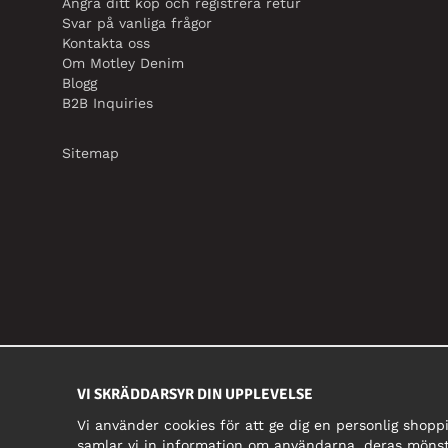
Ångra ditt köp och registrera retur
Svar på vanliga frågor
Kontakta oss
Om Motley Denim
Blogg
B2B Inquiries
Sitemap
VI SKRÄDDARSYR DIN UPPLEVELSE
Vi använder cookies för att ge dig en personlig shopp
samlar vi in information om användarna, deras mönst