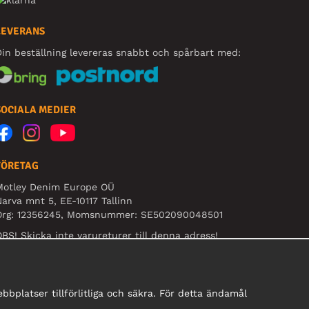
LEVERANS
in beställning levereras snabbt och spårbart med:
SOCIALA MEDIER
FÖRETAG
Motley Denim Europe OÜ
arva mnt 5, EE-10117 Tallinn
Org: 12356245, Momsnummer: SE502090048501
BS! Skicka inte varureturer till denna adress!
bplatser tillförlitliga och säkra. För detta ändamål