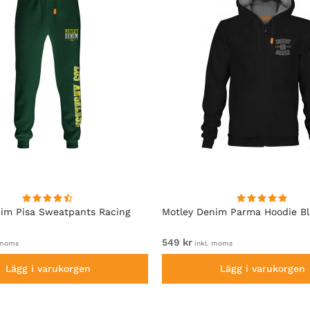
im Pisa Sweatpants Racing
Motley Denim Parma Hoodie B
549 kr
 moms
inkl. moms
Lägg i varukorgen
Lägg i varukorgen