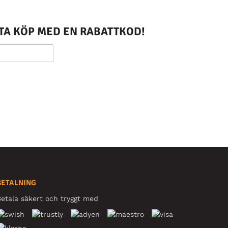
STA KÖP MED EN RABATTKOD!
BETALNING
etala säkert och tryggt med