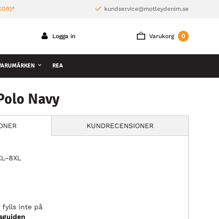
KOR)*
kundservice@motleydenim.se
0
Logga in
Varukorg
VARUMÄRKEN
REA
Polo Navy
IONER
KUNDRECENSIONER
2XL–8XL
fylls inte på
ksguiden