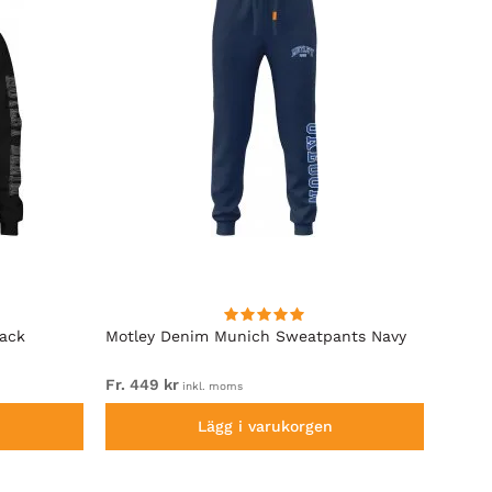
lack
Motley Denim Munich Sweatpants Navy
Motle
Fr. 449 kr
Fr. 54
inkl. moms
Lägg i varukorgen