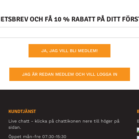
TSBREV OCH FÅ 10 % RABATT PÅ DITT FÖR
JA, JAG VILL BLI MEDLEM!
JAG ÄR REDAN MEDLEM OCH VILL LOGGA IN
KUNDTJÄNST
Live chatt - klicka på chattikonen nere till höger på
B
sidan.
Öppet mån-fre 07:30-15:30