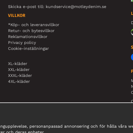
Skicka e-post till:
kundservice@motleydenim.se
VILLKOR
D
*Köp- och leveransvillkor
Retur- och bytesvillkor
Reklamationsvillkor
Privacy policy
Cookie-inställningar
XL-kläder
XXL-kläder
XXXL-kläder
4XL-kläder
N
O
ingupplevelse, personanpassad annonsering och för hålla våra web
er och deras enheter.