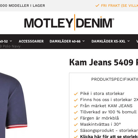
000 MODELLER I LAGER
FRI FRAKT (SE VILL
0-52
ACCESSOARER
DAMKLÄDER 40-66
DAMKLÄDER XS-XXL
9 Polo Navy
Kam Jeans 5409 
PRODUKTSPECIFIKAT
Piké i stora storlekar
Finns hos oss i storlekar 
Från märket KAM JEANS
Tillverkad av 100 % bomull
Färgen är mörkblå
Maskintvättas i 30°
Säsongsprodukt - storlekar 
Klicka här för att se storle