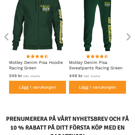
irt
Motley Denim Pisa Hoodie
Motley Denim Pisa
Mo
Racing Green
Sweatpants Racing Green
Ho
549 kr
449 kr
54
inkl. moms
inkl. moms
Lägg i varukorgen
Lägg i varukorgen
PRENUMERERA PÅ VÅRT NYHETSBREV OCH FÅ
10 % RABATT PÅ DITT FÖRSTA KÖP MED EN