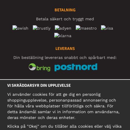
BETALNING
Betala säkert och tryggt med
LEVERANS
Din beställning levereras snabbt och spårbart med:
SOCIALA MEDIER
VI SKRÄDDARSYR DIN UPPLEVELSE
Vi använder cookies för att ge dig en personlig
shoppingupplevelse, personanpassad annonsering och
FÖRETAG
för hålla våra webbplatser tillförlitliga och säkra. För
detta ändamål samlar vi in information om användarna,
Motley Denim Europe OÜ
deras mönster och deras enheter.
Narva mnt 5, EE-10117 Tallinn
Org: 12356245, Momsnummer: SE502090048501
Klicka på "Okej" om du tillåter alla cookies eller välj vilka