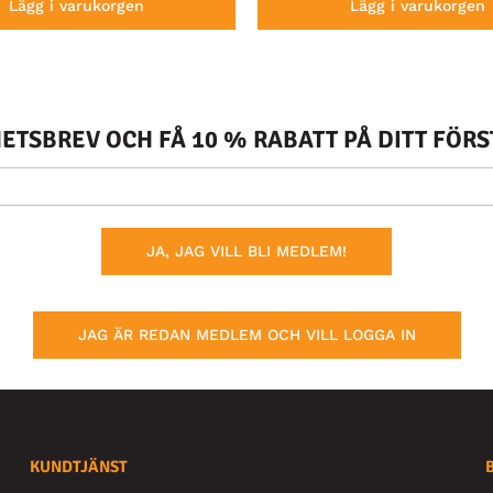
Lägg i varukorgen
Lägg i varukorgen
TSBREV OCH FÅ 10 % RABATT PÅ DITT FÖR
JA, JAG VILL BLI MEDLEM!
JAG ÄR REDAN MEDLEM OCH VILL LOGGA IN
KUNDTJÄNST