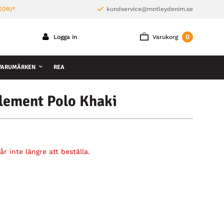
KOR)*
kundservice@motleydenim.se
0
Logga in
Varukorg
VARUMÄRKEN
REA
Element Polo Khaki
r inte längre att beställa.