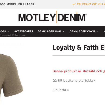
000 MODELLER I LAGER
FRI FRAKT (SE VILL
0-52
ACCESSOARER
DAMKLÄDER 40-66
DAMKLÄDER XS-XXL
 Element Polo Khaki
Loyalty & Faith 
Denna produkt är slutsåld och gå
Gå till butikens startsida »
Sidkarta »