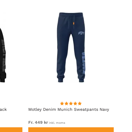
lack
Motley Denim Munich Sweatpants Navy
Motle
Fr. 449 kr
Fr. 54
inkl. moms