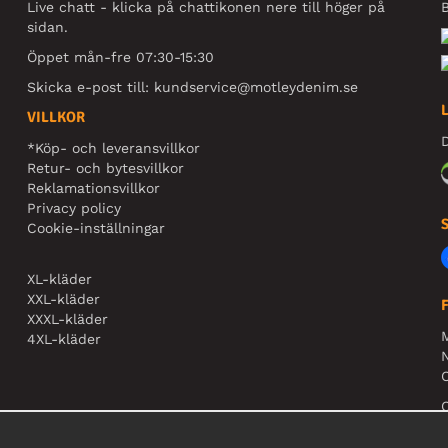
Live chatt - klicka på chattikonen nere till höger på
B
sidan.
Öppet mån-fre 07:30-15:30
Skicka e-post till:
kundservice@motleydenim.se
VILLKOR
D
*Köp- och leveransvillkor
Retur- och bytesvillkor
Reklamationsvillkor
Privacy policy
Cookie-inställningar
XL-kläder
XXL-kläder
XXXL-kläder
4XL-kläder
N
O