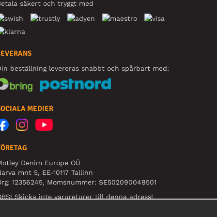
etala säkert och tryggt med
LEVERANS
in beställning levereras snabbt och spårbart med:
SOCIALA MEDIER
FÖRETAG
Motley Denim Europe OÜ
arva mnt 5, EE-10117 Tallinn
Org: 12356245, Momsnummer: SE502090048501
BS! Skicka inte varureturer till denna adress!