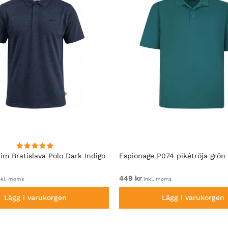
im Bratislava Polo Dark Indigo
Espionage P074 pikétröja grön
449 kr
nkl. moms
inkl. moms
Lägg i varukorgen
Lägg i varukorgen