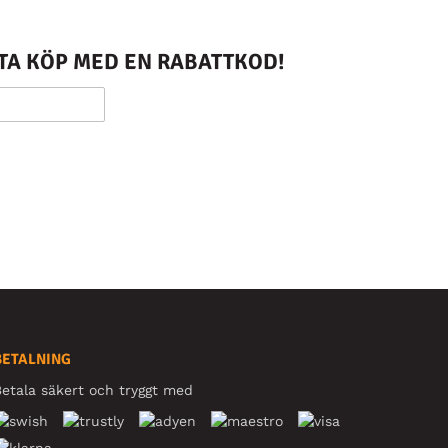
STA KÖP MED EN RABATTKOD!
BETALNING
etala säkert och tryggt med