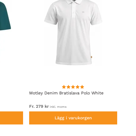
Motley Denim Bratislava Polo White
Motle
Fr. 279 kr
Fr. 32
inkl. moms
Lägg i varukorgen