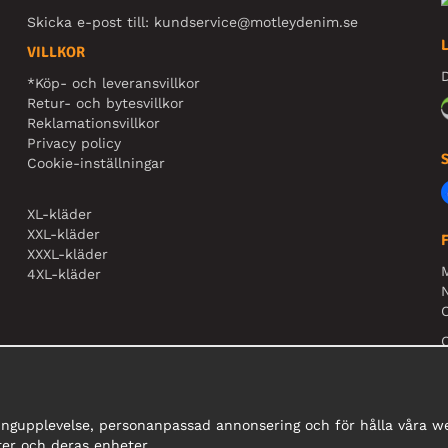
Skicka e-post till:
kundservice@motleydenim.se
VILLKOR
D
*Köp- och leveransvillkor
Retur- och bytesvillkor
Reklamationsvillkor
Privacy policy
Cookie-inställningar
XL-kläder
XXL-kläder
XXXL-kläder
4XL-kläder
N
O
ingupplevelse, personanpassad annonsering och för hålla våra web
er och deras enheter.