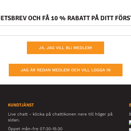
TSBREV OCH FÅ 10 % RABATT PÅ DITT FÖR
JA, JAG VILL BLI MEDLEM!
JAG ÄR REDAN MEDLEM OCH VILL LOGGA IN
KUNDTJÄNST
Live chatt - klicka på chattikonen nere till höger på
B
sidan.
Öppet mån-fre 07:30-15:30