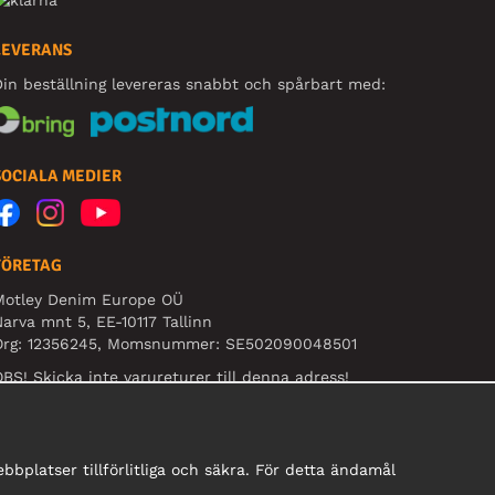
LEVERANS
in beställning levereras snabbt och spårbart med:
SOCIALA MEDIER
FÖRETAG
Motley Denim Europe OÜ
arva mnt 5, EE-10117 Tallinn
Org: 12356245, Momsnummer: SE502090048501
BS! Skicka inte varureturer till denna adress!
bplatser tillförlitliga och säkra. För detta ändamål