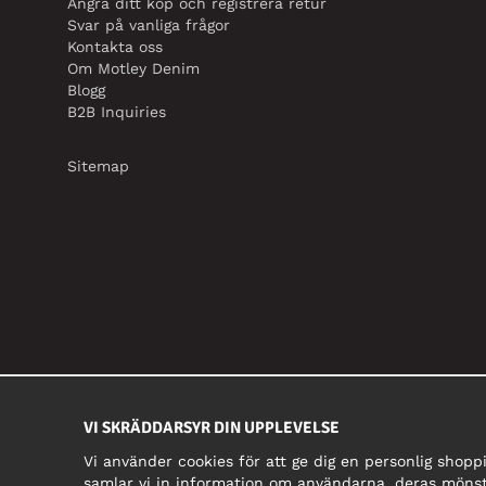
Ångra ditt köp och registrera retur
Svar på vanliga frågor
Kontakta oss
Om Motley Denim
Blogg
B2B Inquiries
Sitemap
VI SKRÄDDARSYR DIN UPPLEVELSE
Vi använder cookies för att ge dig en personlig shopp
samlar vi in information om användarna, deras mönst