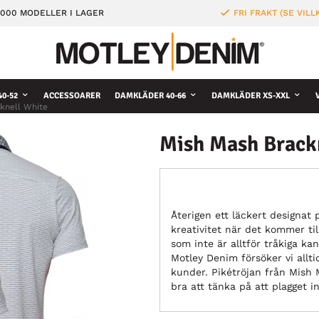
000 MODELLER I LAGER
FRI FRAKT (SE VILL
0-52
ACCESSOARER
DAMKLÄDER 40-66
DAMKLÄDER XS-XXL
knell White
Mish Mash Brack
Återigen ett läckert designat
kreativitet när det kommer til
som inte är alltför tråkiga ka
Motley Denim försöker vi allti
kunder. Pikétröjan från Mish M
bra att tänka på att plagget i