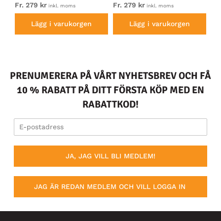
Fr. 279 kr
Fr. 279 kr
44
inkl. moms
inkl. moms
Lägg i varukorgen
Lägg i varukorgen
PRENUMERERA PÅ VÅRT NYHETSBREV OCH FÅ
10 % RABATT PÅ DITT FÖRSTA KÖP MED EN
RABATTKOD!
JA, JAG VILL BLI MEDLEM!
JAG ÄR REDAN MEDLEM OCH VILL LOGGA IN