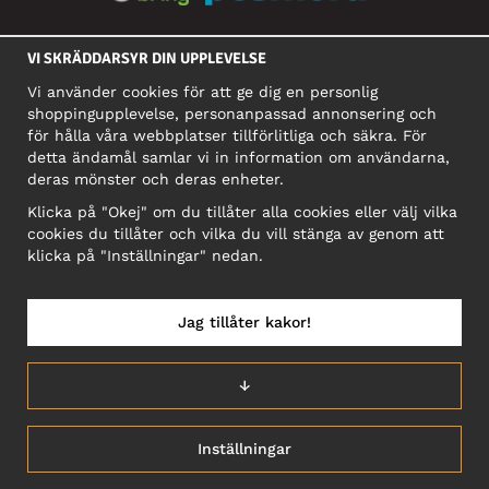
SOCIALA MEDIER
VI SKRÄDDARSYR DIN UPPLEVELSE
Vi använder cookies för att ge dig en personlig
shoppingupplevelse, personanpassad annonsering och
FÖRETAG
för hålla våra webbplatser tillförlitliga och säkra. För
detta ändamål samlar vi in information om användarna,
Motley Denim Europe OÜ
deras mönster och deras enheter.
Narva mnt 5, EE-10117 Tallinn
Org: 12356245, Momsnummer: SE502090048501
Klicka på "Okej" om du tillåter alla cookies eller välj vilka
cookies du tillåter och vilka du vill stänga av genom att
OBS! Skicka inte varureturer till denna adress!
klicka på "Inställningar" nedan.
Jag tillåter kakor!
SVERIGE/SVENSKA
↓
Inställningar