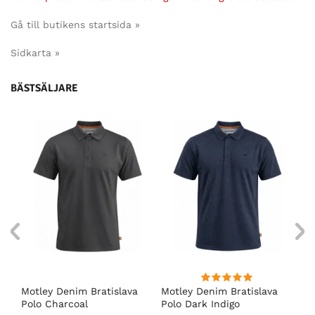
Gå till butikens startsida »
Sidkarta »
BÄSTSÄLJARE
ort
Motley Denim Bratislava
Motley Denim Bratislava
Es
Polo Charcoal
Polo Dark Indigo
gr