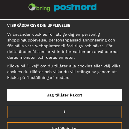
SOCIALA MEDIER
VI SKRÄDDARSYR DIN UPPLEVELSE
Vi använder cookies för att ge dig en personlig
shoppingupplevelse, personanpassad annonsering och
FÖRETAG
för hålla våra webbplatser tillförlitliga och säkra. För
detta ändamål samlar vi in information om användarna,
Motley Denim Europe OÜ
deras mönster och deras enheter.
Narva mnt 5, EE-10117 Tallinn
Org: 12356245, Momsnummer: SE502090048501
Klicka på "Okej" om du tillåter alla cookies eller välj vilka
cookies du tillåter och vilka du vill stänga av genom att
OBS! Skicka inte varureturer till denna adress!
klicka på "Inställningar" nedan.
Jag tillåter kakor!
SVERIGE/SVENSKA
↓
Inställningar