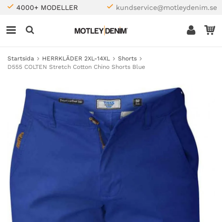
4000+ MODELLER
kundservice@motleydenim.se
Startsida
HERRKLÄDER 2XL-14XL
Shorts
D555 COLTEN Stretch Cotton Chino Shorts Blue