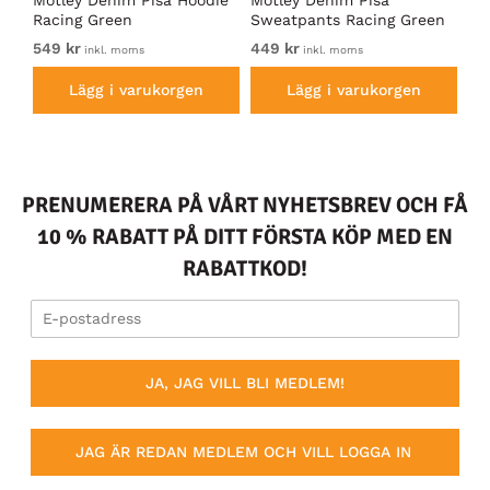
irt
Motley Denim Pisa Hoodie
Motley Denim Pisa
Mo
Racing Green
Sweatpants Racing Green
Ho
549 kr
449 kr
54
inkl. moms
inkl. moms
Lägg i varukorgen
Lägg i varukorgen
PRENUMERERA PÅ VÅRT NYHETSBREV OCH FÅ
10 % RABATT PÅ DITT FÖRSTA KÖP MED EN
RABATTKOD!
JA, JAG VILL BLI MEDLEM!
JAG ÄR REDAN MEDLEM OCH VILL LOGGA IN