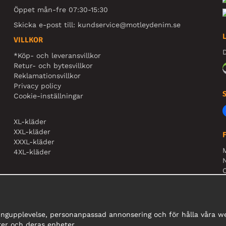
Öppet mån-fre 07:30-15:30
Skicka e-post till:
kundservice@motleydenim.se
VILLKOR
D
*Köp- och leveransvillkor
Retur- och bytesvillkor
Reklamationsvillkor
Privacy policy
Cookie-inställningar
XL-kläder
XXL-kläder
XXXL-kläder
4XL-kläder
N
O
ingupplevelse, personanpassad annonsering och för hålla våra web
er och deras enheter.