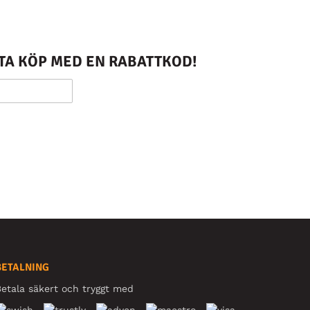
STA KÖP MED EN RABATTKOD!
BETALNING
etala säkert och tryggt med