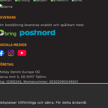
LEVERANS
in beställning levereras snabbt och spårbart med:
SOCIALA MEDIER
FÖRETAG
Motley Denim Europe OÜ
arva mnt 5, EE-10117 Tallinn
Org: 12356245, Momsnummer: SE502090048501
BS! Skicka inte varureturer till denna adress!
bplatser tillförlitliga och säkra. För detta ändamål