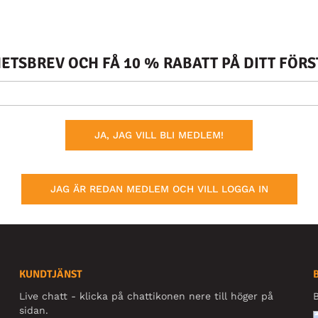
TSBREV OCH FÅ 10 % RABATT PÅ DITT FÖR
JA, JAG VILL BLI MEDLEM!
JAG ÄR REDAN MEDLEM OCH VILL LOGGA IN
KUNDTJÄNST
Live chatt - klicka på chattikonen nere till höger på
B
sidan.