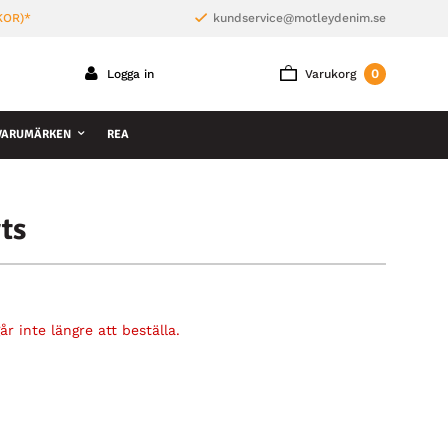
KOR)*
kundservice@motleydenim.se
0
Logga in
Varukorg
VARUMÄRKEN
REA
ts
r inte längre att beställa.