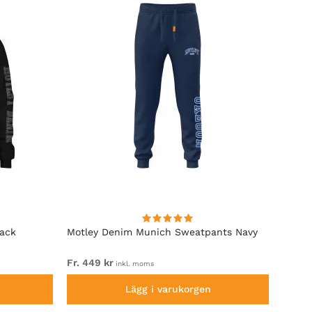
lack
Motley Denim Munich Sweatpants Navy
Motle
Fr. 449 kr
Fr. 54
inkl. moms
Lägg i varukorgen