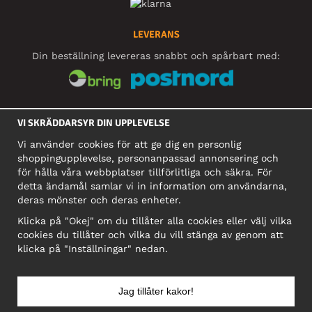
LEVERANS
Din beställning levereras snabbt och spårbart med:
SOCIALA MEDIER
VI SKRÄDDARSYR DIN UPPLEVELSE
Vi använder cookies för att ge dig en personlig
shoppingupplevelse, personanpassad annonsering och
FÖRETAG
för hålla våra webbplatser tillförlitliga och säkra. För
detta ändamål samlar vi in information om användarna,
Motley Denim Europe OÜ
deras mönster och deras enheter.
Narva mnt 5, EE-10117 Tallinn
Org: 12356245, Momsnummer: SE502090048501
Klicka på "Okej" om du tillåter alla cookies eller välj vilka
cookies du tillåter och vilka du vill stänga av genom att
OBS! Skicka inte varureturer till denna adress!
klicka på "Inställningar" nedan.
Jag tillåter kakor!