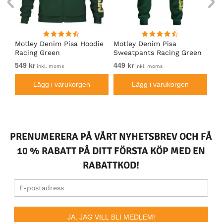
irt
Motley Denim Pisa Hoodie
Motley Denim Pisa
Mo
Racing Green
Sweatpants Racing Green
Ho
549 kr
449 kr
54
inkl. moms
inkl. moms
Lägg i varukorgen
Lägg i varukorgen
PRENUMERERA PÅ VÅRT NYHETSBREV OCH FÅ
10 % RABATT PÅ DITT FÖRSTA KÖP MED EN
RABATTKOD!
JA, JAG VILL BLI MEDLEM!