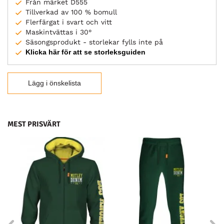
Från märket D555
Tillverkad av 100 % bomull
Flerfärgat i svart och vitt
Maskintvättas i 30°
Säsongsprodukt - storlekar fylls inte på
Klicka här för att se storleksguiden
Lägg i önskelista
MEST PRISVÄRT